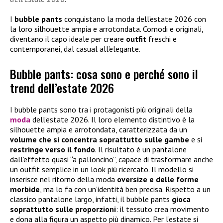
I
bubble pants
conquistano la moda dell’estate 2026 con
la loro silhouette ampia e arrotondata. Comodi e originali,
diventano il capo ideale per creare
outfit
freschi e
contemporanei, dal casual all’elegante.
Bubble pants: cosa sono e perché sono il
trend dell’estate 2026
I bubble pants sono tra i protagonisti più originali della
moda
dell’estate 2026. Il loro elemento distintivo è la
silhouette ampia e arrotondata, caratterizzata da un
volume che si concentra soprattutto sulle gambe
e si
restringe verso il fondo
. Il risultato è un pantalone
dall’effetto quasi “a palloncino”, capace di trasformare anche
un outfit semplice in un look più ricercato. Il modello si
inserisce nel ritorno della moda
oversize e delle forme
morbide
, ma lo fa con un’identità ben precisa. Rispetto a un
classico pantalone largo, infatti, il bubble pants
gioca
soprattutto sulle proporzioni
: il tessuto crea movimento
e dona alla figura un aspetto più dinamico. Per l’estate si