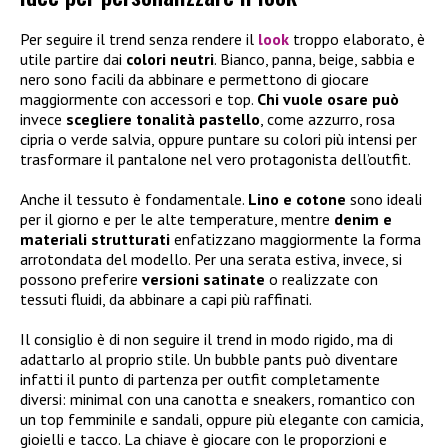
Per seguire il trend senza rendere il
look
troppo elaborato, è
utile partire dai
colori neutri
. Bianco, panna, beige, sabbia e
nero sono facili da abbinare e permettono di giocare
maggiormente con accessori e top.
Chi vuole osare può
invece
scegliere tonalità pastello
, come azzurro, rosa
cipria o verde salvia, oppure puntare su colori più intensi per
trasformare il pantalone nel vero protagonista dell’outfit.
Anche il tessuto è fondamentale.
Lino e cotone
sono ideali
per il giorno e per le alte temperature, mentre
denim e
materiali strutturati
enfatizzano maggiormente la forma
arrotondata del modello. Per una serata estiva, invece, si
possono preferire
versioni satinate
o realizzate con
tessuti fluidi, da abbinare a capi più raffinati.
Il consiglio è di non seguire il trend in modo rigido, ma di
adattarlo al proprio stile. Un bubble pants può diventare
infatti il punto di partenza per outfit completamente
diversi: minimal con una canotta e sneakers, romantico con
un top femminile e sandali, oppure più elegante con camicia,
gioielli e tacco. La chiave è giocare con le proporzioni e