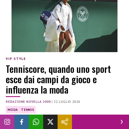
VIP STYLE
Tenniscore, quando uno sport
esce dai campi da gioco e
influenza la moda
REDAZIONE NOVELLA 2000
|
22 LUGLIO 2026
MODA
TENNIS
Una disciplina che ha saputo creare un stile da imitare nella
vita di tutti i giorni: un lusso discreto ma accessibile.