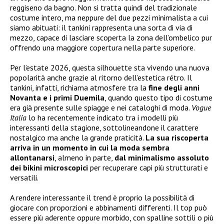
reggiseno da bagno. Non si tratta quindi del tradizionale
costume intero, ma neppure del due pezzi minimalista a cui
siamo abituati: il tankini rappresenta una sorta di via di
mezzo, capace di lasciare scoperta la zona dell’ombelico pur
offrendo una maggiore copertura nella parte superiore.
Per l’estate 2026, questa silhouette sta vivendo una nuova
popolarità anche grazie al ritorno dell’estetica rétro. Il
tankini, infatti, richiama atmosfere tra la
fine degli anni
Novanta e i primi Duemila
, quando questo tipo di costume
era già presente sulle spiagge e nei cataloghi di moda.
Vogue
Italia
lo ha recentemente indicato tra i modelli più
interessanti della stagione, sottolineandone il carattere
nostalgico ma anche la grande praticità.
La sua riscoperta
arriva in un momento in cui la moda sembra
allontanarsi
, almeno in parte,
dal minimalismo assoluto
dei bikini microscopici
per recuperare capi più strutturati e
versatili.
A rendere interessante il trend è proprio la possibilità di
giocare con proporzioni e abbinamenti differenti. Il top può
essere più aderente oppure morbido, con spalline sottili o più