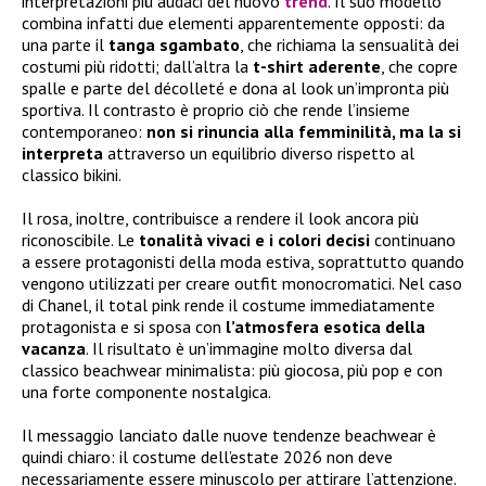
interpretazioni più audaci del nuovo
trend
. Il suo modello
combina infatti due elementi apparentemente opposti: da
una parte il
tanga sgambato
, che richiama la sensualità dei
costumi più ridotti; dall’altra la
t-shirt aderente
, che copre
spalle e parte del décolleté e dona al look un’impronta più
sportiva. Il contrasto è proprio ciò che rende l’insieme
contemporaneo:
non si rinuncia alla femminilità, ma la si
interpreta
attraverso un equilibrio diverso rispetto al
classico bikini.
Il rosa, inoltre, contribuisce a rendere il look ancora più
riconoscibile. Le
tonalità vivaci e i colori decisi
continuano
a essere protagonisti della moda estiva, soprattutto quando
vengono utilizzati per creare outfit monocromatici. Nel caso
di Chanel, il total pink rende il costume immediatamente
protagonista e si sposa con
l’atmosfera esotica della
vacanza
. Il risultato è un’immagine molto diversa dal
classico beachwear minimalista: più giocosa, più pop e con
una forte componente nostalgica.
Il messaggio lanciato dalle nuove tendenze beachwear è
quindi chiaro: il costume dell’estate 2026 non deve
necessariamente essere minuscolo per attirare l’attenzione.