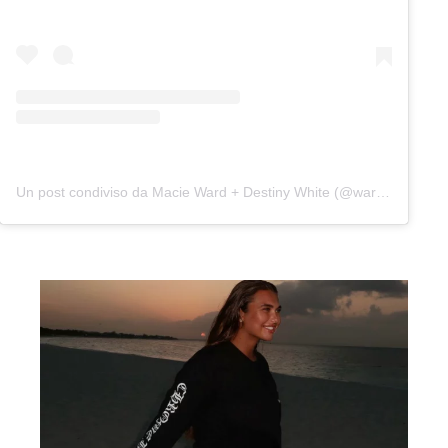
Un post condiviso da Macie Ward + Destiny White (@wardandwhite)