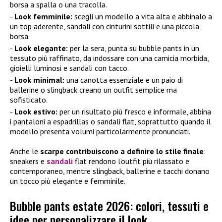
borsa a spalla o una tracolla.
Look femminile:
scegli un modello a vita alta e abbinalo a
un top aderente, sandali con cinturini sottili e una piccola
borsa.
Look elegante:
per la sera, punta su bubble pants in un
tessuto più raffinato, da indossare con una camicia morbida,
gioielli luminosi e sandali con tacco.
Look minimal:
una canotta essenziale e un paio di
ballerine o slingback creano un outfit semplice ma
sofisticato.
Look estivo:
per un risultato più fresco e informale, abbina
i pantaloni a espadrillas o sandali flat, soprattutto quando il
modello presenta volumi particolarmente pronunciati.
Anche le
scarpe contribuiscono a definire lo stile finale
:
sneakers e
sandali
flat rendono l’outfit più rilassato e
contemporaneo, mentre slingback, ballerine e tacchi donano
un tocco più elegante e femminile.
Bubble pants estate 2026: colori, tessuti e
idee per personalizzare il look