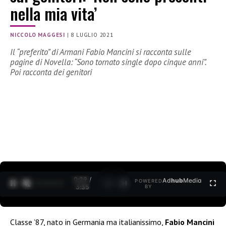
nella mia vita’
NICCOLO MAGGESI
|
8 LUGLIO 2021
Il “preferito” di Armani Fabio Mancini si racconta sulle
pagine di Novella: “Sono tornato single dopo cinque anni”.
Poi racconta dei genitori
0:30 /
Ad
hub
Media
POWERED
1
/
2
3:35
BY
Classe ’87, nato in Germania ma italianissimo,
Fabio Mancini