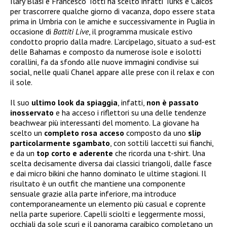
Ilary Blasi e Francesco Totti ha scelto infatti Turks e Caicos
per trascorrere qualche giorno di vacanza, dopo essere stata
prima in Umbria con le amiche e successivamente in Puglia in
occasione di
Battiti Live
, il programma musicale estivo
condotto proprio dalla madre. L’arcipelago, situato a sud-est
delle Bahamas e composto da numerose isole e isolotti
corallini, fa da sfondo alle nuove immagini condivise sui
social, nelle quali Chanel appare alle prese con il relax e con
il sole.
Il suo
ultimo look da spiaggia
, infatti,
non è passato
inosservato
e ha acceso i riflettori su una delle tendenze
beachwear più interessanti del momento. La giovane ha
scelto un
completo rosa acceso
composto da uno
slip
particolarmente sgambato
, con sottili laccetti sui fianchi,
e da un
top corto e aderente
che ricorda una t-shirt. Una
scelta decisamente diversa dai classici triangoli, dalle fasce
e dai micro bikini che hanno dominato le ultime stagioni. Il
risultato è un outfit che mantiene una componente
sensuale grazie alla parte inferiore, ma introduce
contemporaneamente un elemento più casual e coprente
nella parte superiore. Capelli sciolti e leggermente mossi,
occhiali da sole scuri e il panorama caraibico completano un