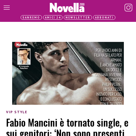
SANREMO
AMICI 24
NEWSLETTER
ABBONATI
VIP STYLE
Fabio Mancini è tornato single, e
sui genitori: ‘Non sono presenti