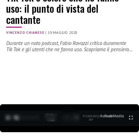
uso: il punto di vista del
cantante
VINCENZO CHIANESE
|
19 MAGGIO 2020
Durante un noto podcast, Fabio Rovazzi critica duramente
Tik Tok e gli utenti che ne fanno uso. Scopriamo il pensiero…
0:12 /
Ad
hub
Media
POWERED
1
/
2
1:40
BY