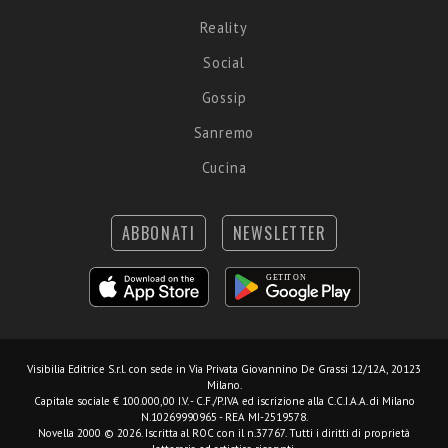
Reality
Social
Gossip
Sanremo
Cucina
ABBONATI
NEWSLETTER
Visibilia Editrice S.r.l.
con sede in Via Privata Giovannino De Grassi 12/12A, 20123
Milano.
Capitale sociale € 100.000,00 I.V. - C.F./P.IVA ed iscrizione alla C.C.I.A.A. di Milano
N.10269990965 - REA MI-2519578.
Novella 2000 © 2026. Iscritta al ROC con il n.37767. Tutti i diritti di proprietà