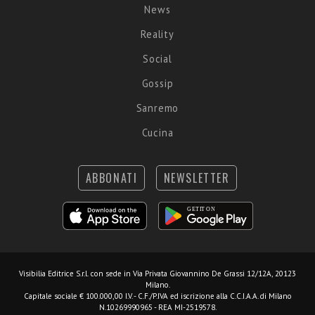
News
Reality
Social
Gossip
Sanremo
Cucina
ABBONATI
NEWSLETTER
Visibilia Editrice S.r.l.
con sede in Via Privata Giovannino De Grassi 12/12A, 20123
Milano.
Capitale sociale € 100.000,00 I.V. - C.F./P.IVA ed iscrizione alla C.C.I.A.A. di Milano
N.10269990965 - REA MI-2519578.