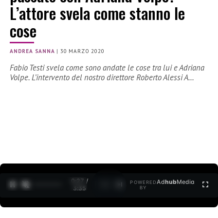
L’attore svela come stanno le
cose
ANDREA SANNA
|
30 MARZO 2020
Fabio Testi svela come sono andate le cose tra lui e Adriana
Volpe. L’intervento del nostro direttore Roberto Alessi A…
0:27 /
Ad
hub
Media
POWERED
1
/
2
3:35
BY