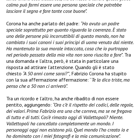
calmo può farmi essere una persona speciale che potrebbe
lasciare il segno e fare tante cose buone”.
Corona ha anche parlato del padre:
“Ho avuto un padre
speciale soprattutto per quanto riguarda la coerenza. È stato
uno delle persone più incorruttibili di questo mondo, non ha
cambiato i suoi canoni i suoi principi di uomo venuto dal niente.
Ha mantenuto la sua morale intaccata, cosa che io purtroppo
nel periodo passato della mia vita non sono riuscita a fare”
. Tra
una domanda e l’altra, però, è stata in particolare una
risposta ad attirare l’attenzione. Quando gli è stato
chiesto
“A 50 anni come sarai?”
, Fabrizio Corona ha stupito
con la sua affermazione affermazione: “
Te la dico triste, ma
penso che a 50 non ci arriverò”.
Tra un ricordo e l’altro, ha anche ribadito di non essere
pentito, aggiungendo:
“Ora c’è il rispetto dei codici, delle regole,
dei valori. Prima Fabrizio era uno che correva, ma se ne fregava
di tutto e di tutti. Cos’è rimasto oggi di Vallettopoli? Niente.
Vallettopoli ha cancellato completamente un mondo. I
personaggi oggi non esistono più. Quel mondo l’ho creato io e
ho dominato con i miei fotografi e la mia comunicazione”.