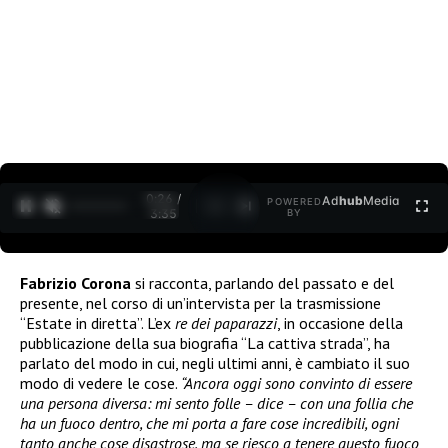
0:26 /
Ad
hub
Media
POWERED
1
/
2
3:35
BY
Fabrizio Corona
si racconta, parlando del passato e del
presente, nel corso di un’intervista per la trasmissione
“Estate in diretta”. L’ex
re dei paparazzi
, in occasione della
pubblicazione della sua biografia “La cattiva strada”, ha
parlato del modo in cui, negli ultimi anni, è cambiato il suo
modo di vedere le cose.
“Ancora oggi sono convinto di essere
una persona diversa: mi sento folle – dice – con una follia che
ha un fuoco dentro, che mi porta a fare cose incredibili, ogni
tanto anche cose disastrose, ma se riesco a tenere questo fuoco