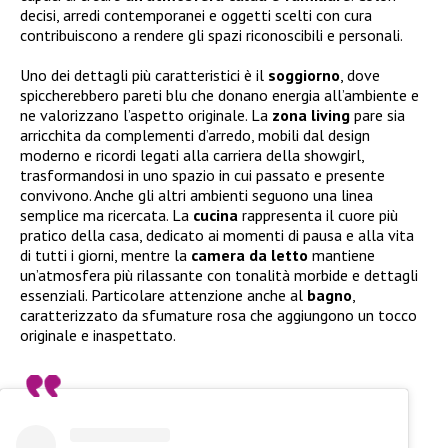
decisi, arredi contemporanei e oggetti scelti con cura
contribuiscono a rendere gli spazi riconoscibili e personali.
Uno dei dettagli più caratteristici è il
soggiorno
, dove
spiccherebbero pareti blu che donano energia all’ambiente e
ne valorizzano l’aspetto originale. La
zona living
pare sia
arricchita da complementi d’arredo, mobili dal design
moderno e ricordi legati alla carriera della showgirl,
trasformandosi in uno spazio in cui passato e presente
convivono. Anche gli altri ambienti seguono una linea
semplice ma ricercata. La
cucina
rappresenta il cuore più
pratico della casa, dedicato ai momenti di pausa e alla vita
di tutti i giorni, mentre la
camera da letto
mantiene
un’atmosfera più rilassante con tonalità morbide e dettagli
essenziali. Particolare attenzione anche al
bagno
,
caratterizzato da sfumature rosa che aggiungono un tocco
originale e inaspettato.