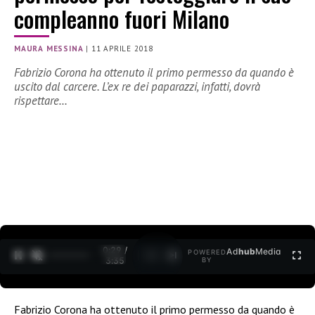
compleanno fuori Milano
MAURA MESSINA
|
11 APRILE 2018
Fabrizio Corona ha ottenuto il primo permesso da quando è
uscito dal carcere. L’ex re dei paparazzi, infatti, dovrà
rispettare…
0:30 /
Ad
hub
Media
POWERED
1
/
2
3:35
BY
Fabrizio Corona ha ottenuto il primo permesso da quando è