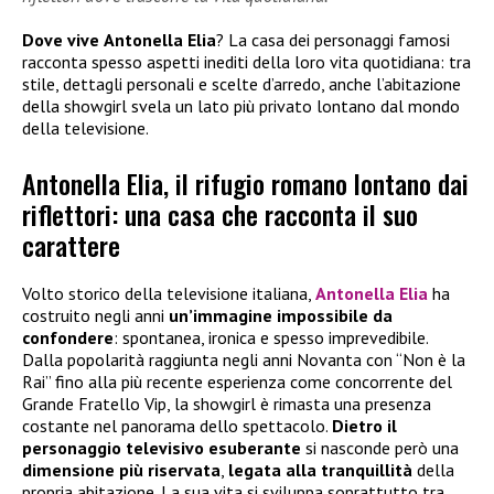
Dove vive
Antonella Elia
? La casa dei personaggi famosi
racconta spesso aspetti inediti della loro vita quotidiana: tra
stile, dettagli personali e scelte d’arredo, anche l’abitazione
della showgirl svela un lato più privato lontano dal mondo
della televisione.
Antonella Elia, il rifugio romano lontano dai
riflettori: una casa che racconta il suo
carattere
Volto storico della televisione italiana,
Antonella Elia
ha
costruito negli anni
un’immagine impossibile da
confondere
: spontanea, ironica e spesso imprevedibile.
Dalla popolarità raggiunta negli anni Novanta con “Non è la
Rai” fino alla più recente esperienza come concorrente del
Grande Fratello Vip, la showgirl è rimasta una presenza
costante nel panorama dello spettacolo.
Dietro il
personaggio televisivo esuberante
si nasconde però una
dimensione più riservata
,
legata alla tranquillità
della
propria abitazione. La sua vita si sviluppa soprattutto tra