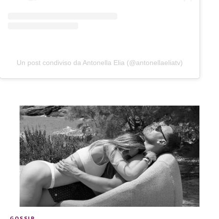
Un post condiviso da Antonella Elia (@antonellaeliatv)
GOSSIP