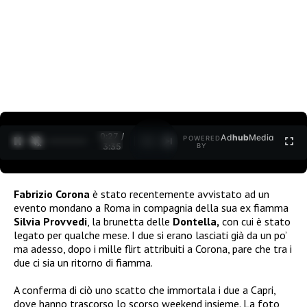
0:27 /
Ad
hub
Media
POWERED
1
/
2
3:35
BY
Fabrizio Corona
è stato recentemente avvistato ad un
evento mondano a Roma in compagnia della sua ex fiamma
Silvia Provvedi
, la brunetta delle
Dontella,
con cui è stato
legato per qualche mese. I due si erano lasciati già da un po’
ma adesso, dopo i mille flirt attribuiti a Corona, pare che tra i
due ci sia un ritorno di fiamma.
A conferma di ciò uno scatto che immortala i due a Capri,
dove hanno trascorso lo scorso weekend insieme. La foto