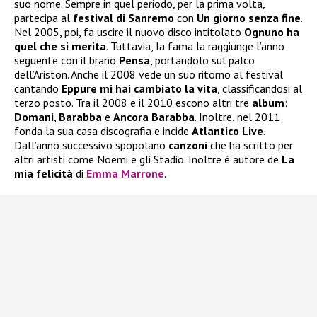
suo nome. Sempre in quel periodo, per la prima volta,
partecipa al
festival di Sanremo
con
Un giorno senza fine
.
Nel 2005, poi, fa uscire il nuovo disco intitolato
Ognuno ha
quel che si merita
. Tuttavia, la fama la raggiunge l’anno
seguente con il brano
Pensa
, portandolo sul palco
dell’Ariston. Anche il 2008 vede un suo ritorno al festival
cantando
Eppure mi hai cambiato la vita
, classificandosi al
terzo posto. Tra il 2008 e il 2010 escono altri tre
album
:
Domani
,
Barabba
e
Ancora Barabba
. Inoltre, nel 2011
fonda la sua casa discografia e incide
Atlantico Live
.
Dall’anno successivo spopolano
canzoni
che ha scritto per
altri artisti come Noemi e gli Stadio. Inoltre è autore de
La
mia felicità
di
Emma Marrone
.