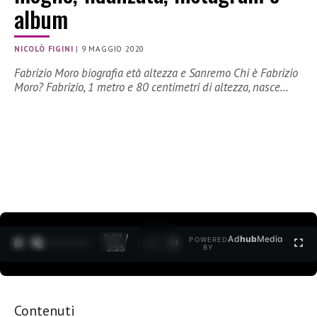
album
NICOLÒ FIGINI
|
9 MAGGIO 2020
Fabrizio Moro biografia età altezza e Sanremo Chi è Fabrizio
Moro? Fabrizio, 1 metro e 80 centimetri di altezza, nasce…
0:28 /
Ad
hub
Media
POWERED
1
/
2
3:35
BY
Contenuti