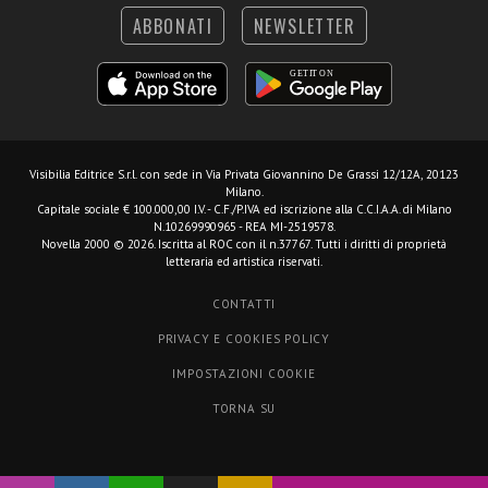
ABBONATI
NEWSLETTER
Visibilia Editrice S.r.l.
con sede in Via Privata Giovannino De Grassi 12/12A, 20123
Milano.
Capitale sociale € 100.000,00 I.V. - C.F./P.IVA ed iscrizione alla C.C.I.A.A. di Milano
N.10269990965 - REA MI-2519578.
Novella 2000 © 2026. Iscritta al ROC con il n.37767. Tutti i diritti di proprietà
letteraria ed artistica riservati.
CONTATTI
PRIVACY E COOKIES POLICY
IMPOSTAZIONI COOKIE
TORNA SU