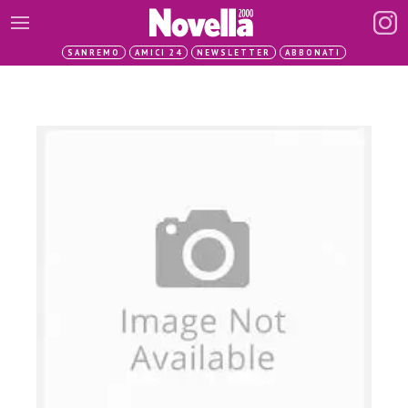
SANREMO
AMICI 24
NEWSLETTER
ABBONATI