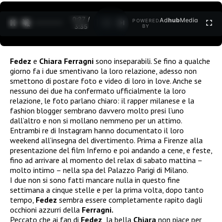
0:27 /
Ad
hub
Media
POWERED
1
/
2
3:35
BY
Fedez
e
Chiara Ferragni
sono inseparabili. Se fino a qualche
giorno fa i due smentivano la loro relazione, adesso non
smettono di postare foto e video di loro in love. Anche se
nessuno dei due ha confermato ufficialmente la loro
relazione, le foto parlano chiaro: il rapper milanese e la
fashion blogger sembrano davvero molto presi l’uno
dall’altro e non si mollano nemmeno per un attimo.
Entrambi re di Instagram hanno documentato il loro
weekend all’insegna del divertimento. Prima
a Firenze alla
presentazione del film Inferno e poi andando a cene, e feste,
fino ad arrivare al momento del relax di sabato mattina –
molto intimo – nella spa del Palazzo Parigi di Milano.
I due non si sono fatti mancare nulla in questo fine
settimana a cinque stelle e per la prima volta, dopo tanto
tempo,
Fedez
sembra essere completamente rapito dagli
occhioni azzurri della
Ferragni.
Peccato che ai fan di
Fedez
la bella
Chiara
non piace per