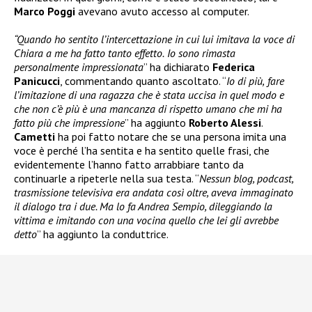
Marco Poggi
avevano avuto accesso al computer.
“Quando ho sentito l’intercettazione in cui lui imitava la voce di
Chiara a me ha fatto tanto effetto.
Io sono rimasta
personalmente impressionata
” ha dichiarato
Federica
Panicucci
, commentando quanto ascoltato. “
Io di più,
fare
l’imitazione di una ragazza che è stata uccisa
in quel modo e
che non c’è più
è una mancanza di rispetto umano che mi ha
fatto più che impressione
” ha aggiunto
Roberto Alessi
.
Cametti
ha poi fatto notare che se una persona imita una
voce è perché l’ha sentita e ha sentito quelle frasi, che
evidentemente l’hanno fatto arrabbiare tanto da
continuarle a ripeterle nella sua testa. “
Nessun blog, podcast,
trasmissione televisiva era andata così oltre, aveva immaginato
il dialogo tra i due. Ma lo fa Andrea Sempio, dileggiando la
vittima e imitando con una vocina quello che lei gli avrebbe
detto
” ha aggiunto la conduttrice.