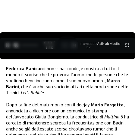
0:11 /
Ad
hub
Media
POWERED
1
/
2
1:40
BY
Federica Panicucci
non si nasconde, e mostra a tutto il
mondo il sorriso che le provoca l’uomo che le persone che le
vogliono bene indicano come il suo nuovo amore,
Marco
Bacini
, che è anche suo socio in affari nella produzione delle
T-shirt
Let’s Bubble.
Dopo la fine del matrimonio con il deejay
Mario Fargetta
,
annunciata a dicembre con un comunicato stampa
dell’avvocato Giulia Bongiorno, la conduttrice di
Mattino 5
ha
cercato di mantenere segreta la frequentazione con Bacini,
anche se già dall’estate scorsa circolavano rumor che li
volevano vicini, visto che li ha sempre legati il lavoro.