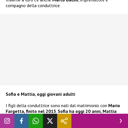
compagno della conduttrice.
Sofia e Mattia, oggi giovani adulti
I figli della conduttrice sono nati dal matrimonio con
Mario
Fargetta, finito nel 2015
.
Sofia ha oggi 20 anni, Mattia
18
. Proprio in occasione della maggiore età del figlio,
Federica aveva scritto parole intense e affettuose, un