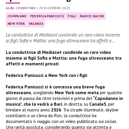
ALBA COSENTINO
|
29 DICEMBRE 2025
COMPAGNO
FEDERICA PANICUCCI
FIGLI
MARCO BACINI
NEW YORK
VACANZA
La conduttrice di Mediaset condivide un raro video insieme
ai figli Sofia e Mattia: una fuga oltreoceano tra affetti e…
La conduttrice di Mediaset condivide un raro video
insieme ai figli Sofia e Mattia: una fuga oltreoceano tra
affetti e momenti privati
Federica Panicucci a New York con i figli
Federica Panicucci si è concessa una breve fuga
oltreoceano
, scegliendo
New York come meta
per qualche
giorno di pausa dai ritmi televisivi e prima del
“Capodanno in
musica”, che la vedrà a Bari
, in diretta, su
Canale5
, per
brindare al nuovo anno
2026
. Tra strade illuminate, skyline
scintillanti e un clima da film, la conduttrice ha
documentato il viaggio con un video pubblicato sui social.
Una rarità assoluta, considerando quanto sia attenta a