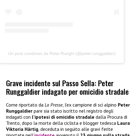
Un post condiviso da Peter.Runghi (@peter.runggaldier)
Grave incidente sul Passo Sella: Peter
Runggaldier indagato per omicidio stradale
Come riportato da
La Presse
, l’ex campione di sci alpino
Peter
Runggaldier
pare sia stato iscritto nel registro degli
indagati con
l’ipotesi di omicidio stradale
dalla Procura di
Trento, dopo la morte della ciclista e blogger tedesca
Laura
Viktoria Härtig
, deceduta in seguito alle gravi ferite
riportate nell’
incidente
avvenuto il
23 giugno sulla strada