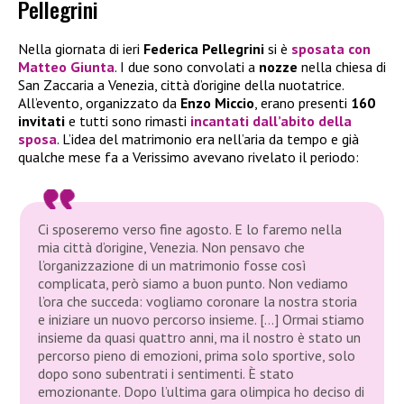
Pellegrini
Nella giornata di ieri
Federica Pellegrini
si è
sposata con
Matteo Giunta
. I due sono convolati a
nozze
nella chiesa di
San Zaccaria a Venezia, città d’origine della nuotatrice.
All’evento, organizzato da
Enzo Miccio
, erano presenti
160
invitati
e tutti sono rimasti
incantati
dall’abito della
sposa
. L’idea del matrimonio era nell’aria da tempo e già
qualche mese fa a Verissimo avevano rivelato il periodo:
Ci sposeremo verso fine agosto. E lo faremo nella
mia città d’origine, Venezia. Non pensavo che
l’organizzazione di un matrimonio fosse così
complicata, però siamo a buon punto. Non vediamo
l’ora che succeda: vogliamo coronare la nostra storia
e iniziare un nuovo percorso insieme. […] Ormai stiamo
insieme da quasi quattro anni, ma il nostro è stato un
percorso pieno di emozioni, prima solo sportive, solo
dopo sono subentrati i sentimenti. È stato
emozionante. Dopo l’ultima gara olimpica ho deciso di