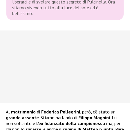
liberarci e di svelare questo segreto di Pulcinella. Ora
stiamo vivendo tutto alla luce del sole ed è
bellissimo.
Al
matrimonio
di
Federica Pellegrini
, però, c’è stato un
grande assente
. Stiamo parlando di
Filippo Magnini
. Lui
non soltanto è
l’ex fidanzato
della campionessa
ma, per
chi non lo sapesse, è anche il
cugino di Matteo Giunta
. Pare