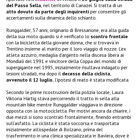
del Passo Sella
, nel territorio di Canazei. Si tratta di un
atto dovuto da parte degli inquirenti
per consentire gli
accertamenti sulla dinamica dello schianto.
Runggaldier, 57 anni, originario di Bressanone, era alla guida
della sua moto quando si è verificato lo
scontro frontale
con la bicicletta della giovane donna, che si trovava in
Trentino insieme al marito per il loro viaggio di nozze. L’ex
atleta azzurro, medaglia d’argento nella discesa libera ai
Mondiali del 1991 e vincitore della Coppa del mondo di
supergigante nel 1995, inizialmente risultava indagato per
lesioni stradali, ma dopo il
decesso della ciclista
,
avvenuto il 12 luglio
, l’ipotesi di reato è stata modificata.
Secondo le prime ricostruzioni della polizia locale, Laura
Viktoria Härtig stava percorrendo il tratto in sella alla
mountain bike mentre Runggaldier viaggiava in direzione
opposta con la motocicletta. Per motivi ancora da chiarire, i
due mezzi si sono scontrati frontalmente, finendo entrambi
sull’asfalto. La ciclista è stata soccorsa e trasportata
inizialmente all’ospedale di Bolzano, prima del
trasferimento in una clinica specializzata in Baviera, dove è