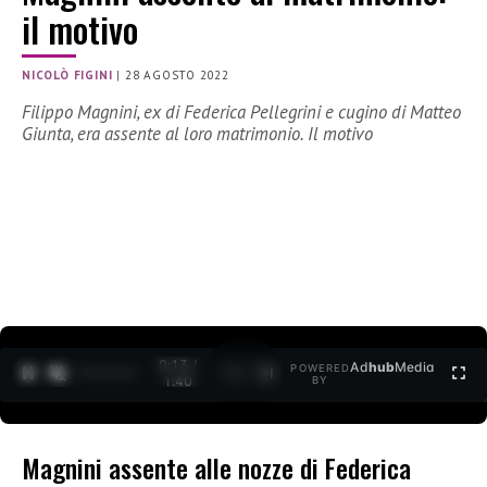
il motivo
NICOLÒ FIGINI
|
28 AGOSTO 2022
Filippo Magnini, ex di Federica Pellegrini e cugino di Matteo
Giunta, era assente al loro matrimonio. Il motivo
0:15 /
Ad
hub
Media
POWERED
1
/
2
1:40
BY
Magnini assente alle nozze di Federica