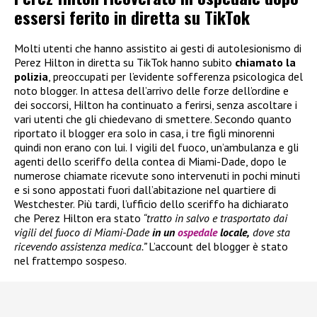
essersi ferito in diretta su TikTok
Molti utenti che hanno assistito ai gesti di autolesionismo di
Perez Hilton in diretta su TikTok hanno subito
chiamato la
polizia
, preoccupati per l’evidente sofferenza psicologica del
noto blogger. In attesa dell’arrivo delle forze dell’ordine e
dei soccorsi, Hilton ha continuato a ferirsi, senza ascoltare i
vari utenti che gli chiedevano di smettere. Secondo quanto
riportato il blogger era solo in casa, i tre figli minorenni
quindi non erano con lui. I vigili del fuoco, un’ambulanza e gli
agenti dello sceriffo della contea di Miami-Dade, dopo le
numerose chiamate ricevute sono intervenuti in pochi minuti
e si sono appostati fuori dall’abitazione nel quartiere di
Westchester. Più tardi, l’ufficio dello sceriffo ha dichiarato
che Perez Hilton era stato
“tratto in salvo e trasportato dai
vigili del fuoco di Miami-Dade
in un
ospedale
locale,
dove sta
ricevendo assistenza medica.”
L’account del blogger è stato
nel frattempo sospeso.