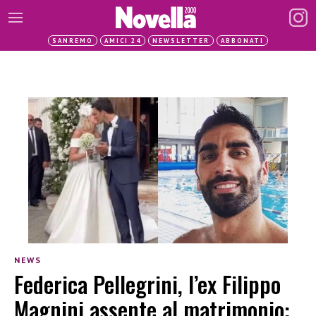
SANREMO
AMICI 24
NEWSLETTER
ABBONATI
NEWS
Federica Pellegrini, l’ex Filippo
Magnini assente al matrimonio: