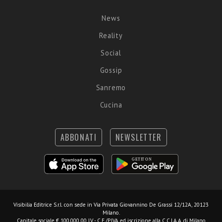
News
Reality
Social
Gossip
Sanremo
Cucina
ABBONATI
NEWSLETTER
Visibilia Editrice S.r.l.
con sede in Via Privata Giovannino De Grassi 12/12A, 20123
Milano.
Capitale sociale € 100.000,00 I.V. - C.F./P.IVA ed iscrizione alla C.C.I.A.A. di Milano