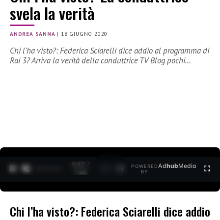
svela la verità
ANDREA SANNA
|
18 GIUGNO 2020
Chi l’ha visto?: Federica Sciarelli dice addio al programma di
Rai 3? Arriva la verità della conduttrice TV Blog pochi…
0:27 /
Ad
hub
Media
POWERED
1
/
2
1:40
BY
Chi l’ha visto?: Federica Sciarelli dice addio