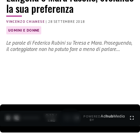
la sua preferenza
VINCENZO CHIANESE
|
28 SETTEMBRE 2018
UOMINI E DONNE
Le parole di Federico Rubini su Teresa e Mara. Proseguendo,
il corteggiatore non ha potuto fare a meno di parlare…
0:12 /
Ad
hub
Media
POWERED
1
/
2
1:40
BY