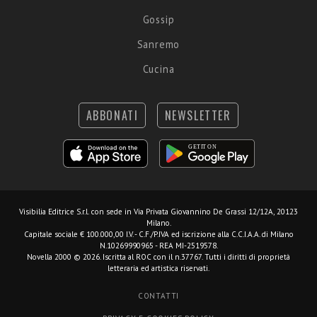
Gossip
Sanremo
Cucina
ABBONATI
NEWSLETTER
Visibilia Editrice S.r.l.
con sede in Via Privata Giovannino De Grassi 12/12A, 20123
Milano.
Capitale sociale € 100.000,00 I.V. - C.F./P.IVA ed iscrizione alla C.C.I.A.A. di Milano
N.10269990965 - REA MI-2519578.
Novella 2000 © 2026. Iscritta al ROC con il n.37767. Tutti i diritti di proprietà
letteraria ed artistica riservati.
CONTATTI