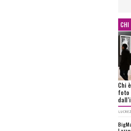
CHI
Chi 
foto
dall
LUCREZ
BigMa
Lazze