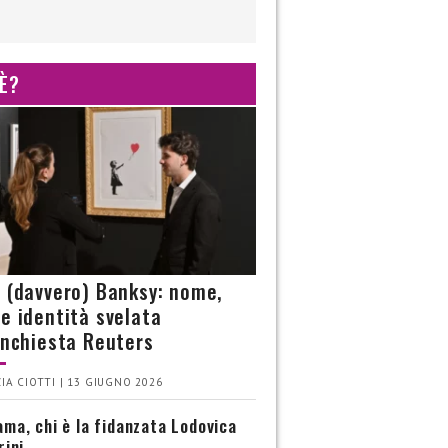
 È?
è (davvero) Banksy: nome,
 e identità svelata
’inchiesta Reuters
IA CIOTTI | 13 GIUGNO 2026
ma, chi è la fidanzata Lodovica
rini