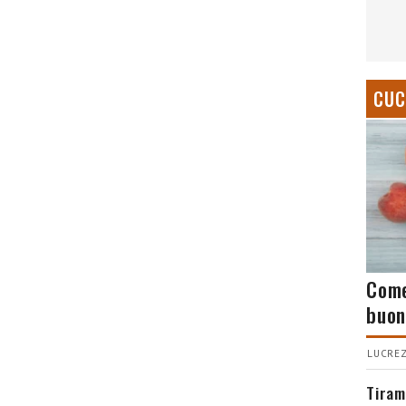
CUC
Come
buon
LUCREZ
Tiram