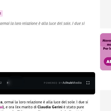
E
rmai la loro relazione è alla luce del sole. I due si
Ad
hub
Media
/
2
POWERED BY
ra
, ormai la loro relazione è alla luce del sole. I due si
ui
), e ora l’ex marito di
Claudia Gerini
è stato pure