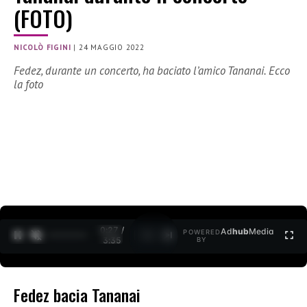
(FOTO)
NICOLÒ FIGINI
|
24 MAGGIO 2022
Fedez, durante un concerto, ha baciato l’amico Tananai. Ecco
la foto
0:28 /
Ad
hub
Media
POWERED
1
/
2
3:35
BY
Fedez bacia Tananai