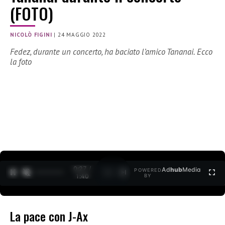
(FOTO)
NICOLÒ FIGINI
|
24 MAGGIO 2022
Fedez, durante un concerto, ha baciato l’amico Tananai. Ecco
la foto
0:28 /
Ad
hub
Media
POWERED
1
/
2
1:40
BY
La pace con J-Ax