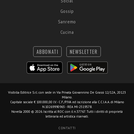
Social
Gossip
Sanremo
Cucina
ABBONATI
NEWSLETTER
Visibilia Editrice S.r.l.
con sede in Via Privata Giovannino De Grassi 12/12A, 20123
Milano.
Capitale sociale € 100.000,00 I.V. - C.F./P.IVA ed iscrizione alla C.C.I.A.A. di Milano
N.10269990965 - REA MI-2519578.
Novella 2000 © 2026. Iscritta al ROC con il n.37767. Tutti i diritti di proprietà
letteraria ed artistica riservati.
CONTATTI