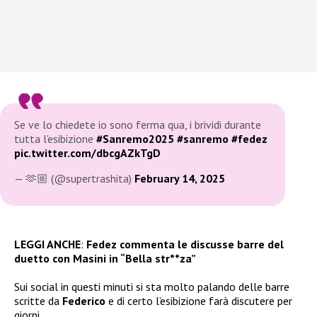
Se ve lo chiedete io sono ferma qua, i brividi durante
tutta l’esibizione
#Sanremo2025
#sanremo
#fedez
pic.twitter.com/dbcgAZkTgD
— 🫶🏼 (@supertrashita)
February 14, 2025
LEGGI ANCHE
:
Fedez commenta le discusse barre del
duetto con Masini in “Bella str**za”
Sui social in questi minuti si sta molto palando delle barre
scritte da
Federico
e di certo l’esibizione farà discutere per
giorni.