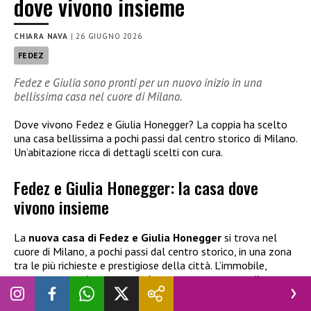
dove vivono insieme
CHIARA NAVA
|
26 GIUGNO 2026
FEDEZ
Fedez e Giulia sono pronti per un nuovo inizio in una
bellissima casa nel cuore di Milano.
Dove vivono Fedez e Giulia Honegger? La coppia ha scelto
una casa bellissima a pochi passi dal centro storico di Milano.
Un’abitazione ricca di dettagli scelti con cura.
Fedez e Giulia Honegger: la casa dove
vivono insieme
La
nuova casa di Fedez e Giulia Honegger
si trova nel
cuore di Milano, a pochi passi dal centro storico, in una zona
tra le più richieste e prestigiose della città. L’immobile,
recentemente ristrutturato, è stato pensato come il nuovo
nido della coppia, che si prepara ad accogliere il
primo figlio
insieme
(terzo per il rapper). Il trasferimento sarebbe ormai