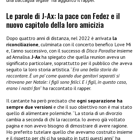
Le parole di J-Ax: la pace con Fedez e il
nuovo capitolo della loro amicizia
Dopo quattro anni di distanza, nel 2022 è arrivata
la
riconciliazione
, culminata con il concerto benefico Love Mi
e, l’anno successivo, con il successo di
Disco Paradise
insieme
ad Annalisa.
J-Ax
ha spiegato che quella reunion aveva un
significato particolare, soprattutto per il pubblico che aveva
seguito la loro storia artistica. “
Era una bella storia da
raccontare. È un po’ come quando due genitori separati si
ritrovano per Natale: i figli sono felici. E i figli, in questo caso,
erano i nostri fan
” ha raccontato il rapper.
Il cantante ha però precisato che
ogni separazione ha
sempre due versioni
e che il suo obiettivo non è mai stato
quello di alimentare polemiche. “La storia di un divorzio
cambia a seconda di chi la racconta. Io avevo già voltato
pagina e non avevo bisogno di dimostrare di avere ragione.
Ho preferito tutelare quello che avevamo costruito insieme
e il rispetto per chi ci ha seguito in tutti questi anni” ha