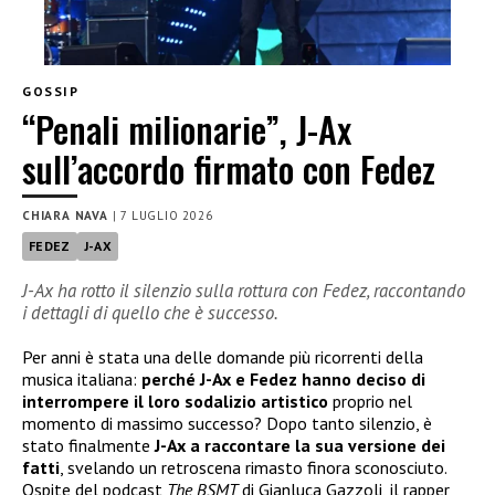
GOSSIP
“Penali milionarie”, J-Ax
sull’accordo firmato con Fedez
CHIARA NAVA
|
7 LUGLIO 2026
FEDEZ
J-AX
J-Ax ha rotto il silenzio sulla rottura con Fedez, raccontando
i dettagli di quello che è successo.
Per anni è stata una delle domande più ricorrenti della
musica italiana:
perché J-Ax e Fedez hanno deciso di
interrompere il loro sodalizio artistico
proprio nel
momento di massimo successo? Dopo tanto silenzio, è
stato finalmente
J-Ax
a raccontare la sua versione dei
fatti
, svelando un retroscena rimasto finora sconosciuto.
Ospite del podcast
The BSMT
di Gianluca Gazzoli, il rapper