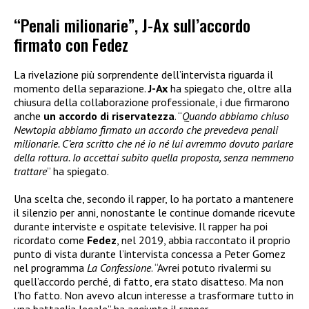
“Penali milionarie”, J-Ax sull’accordo
firmato con Fedez
La rivelazione più sorprendente dell’intervista riguarda il
momento della separazione.
J-Ax
ha spiegato che, oltre alla
chiusura della collaborazione professionale, i due firmarono
anche
un accordo di riservatezza
. “
Quando abbiamo chiuso
Newtopia abbiamo firmato un accordo che prevedeva penali
milionarie. C’era scritto che né io né lui avremmo dovuto parlare
della rottura. Io accettai subito quella proposta, senza nemmeno
trattare
” ha spiegato.
Una scelta che, secondo il rapper, lo ha portato a mantenere
il silenzio per anni, nonostante le continue domande ricevute
durante interviste e ospitate televisive. Il rapper ha poi
ricordato come
Fedez
, nel 2019, abbia raccontato il proprio
punto di vista durante l’intervista concessa a Peter Gomez
nel programma
La Confessione
. “Avrei potuto rivalermi su
quell’accordo perché, di fatto, era stato disatteso. Ma non
l’ho fatto. Non avevo alcun interesse a trasformare tutto in
una battaglia legale” ha aggiunto il rapper.