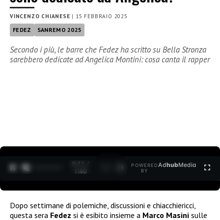
VINCENZO CHIANESE
|
15 FEBBRAIO 2025
FEDEZ
SANREMO 2025
Secondo i più, le barre che Fedez ha scritto su Bella Stronza
sarebbero dedicate ad Angelica Montini: cosa canta il rapper
0:12 /
Ad
hub
Media
POWERED
1
/
2
1:40
BY
Dopo settimane di polemiche, discussioni e chiacchiericci,
questa sera
Fedez
si è esibito insieme a
Marco Masini
sulle