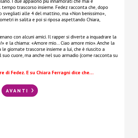
Milano. I due appaiono più innamorati che mai e
 tempo trascorso insieme. Fedez racconta che, dopo
no svegliati alle 4 del mattino, ma «Non benissimo»,
lometri in salita e poi si riposa aspettando Chiara,
cenano con alcuni amici. Il rapper si diverte a inquadrare la
a!»
e la chiama: «Amore mio… Ciao amore mio». Anche la
a le giornate trascorse insieme a lui, che è riuscito a
l suo cuore, ma anche nel suo armadio (come racconta su
re di Fedez. E su Chiara Ferragni dice che…
AVANTI