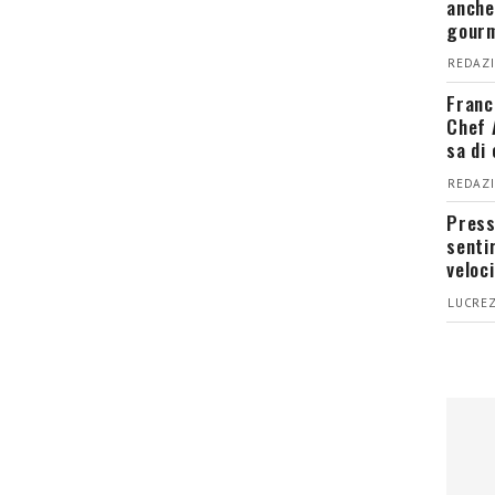
anche
gour
REDAZI
Franc
Chef 
sa di
REDAZI
Press
senti
veloci
LUCREZ