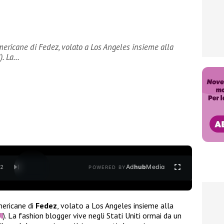
ericane di Fedez, volato a Los Angeles insieme alla
). La…
Ad
hub
Media
/
2
POWERED BY
mericane di
Fedez
, volato a Los Angeles insieme alla
I
). La fashion blogger vive negli Stati Uniti ormai da un