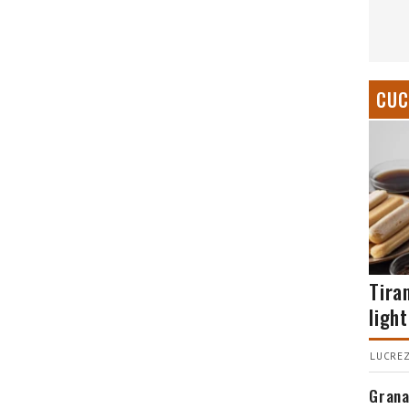
CUC
Tira
light
LUCREZ
Grana