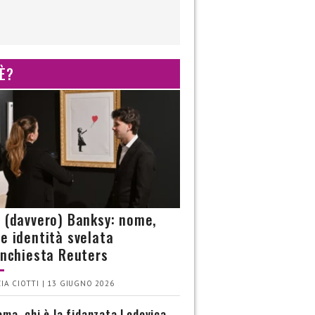
 È?
è (davvero) Banksy: nome,
 e identità svelata
’inchiesta Reuters
IA CIOTTI | 13 GIUGNO 2026
ma, chi è la fidanzata Lodovica