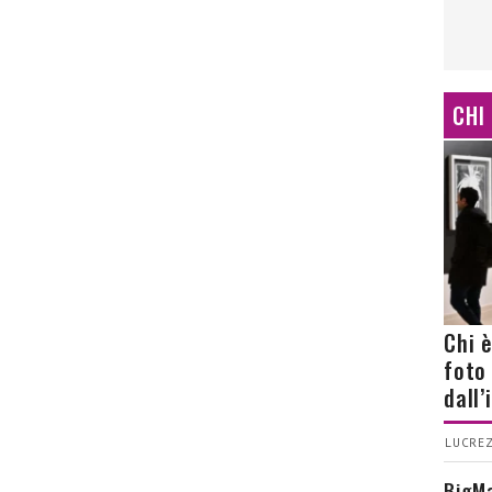
CHI
Chi 
foto
dall
LUCREZ
BigMa