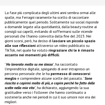
La fase più complicata degli ultimi anni sembra ormai alle
spalle, ma Ferragni raramente ha scelto di raccontare
pubblicamente quel periodo. Solitamente sui social risponde
a domande legate alla quotidianità, dalla beauty routine ai
consigli sui capelli, evitando di soffermarsi sulle vicende
personali che l’hanno coinvolta dalla fine del 2023. Nei
giorni scorsi, però, ha deciso di
lasciare un piccolo spazio
alle sue riflessioni
attraverso un video pubblicato su
TikTok, nel quale ha voluto
ringraziare chi le è rimasto
accanto nei momenti più difficili
.
“
Ho lavorato molto su me stessa
”, ha raccontato
l’imprenditrice digitale, spiegando di aver intrapreso un
percorso personale che le ha
permesso di conoscersi
meglio
e comprendere alcune scelte del passato. “
Sono
riuscita a capirmi molto di più, a capire perché ho fatto delle
scelte nella mia vita
”, ha dichiarato, aggiungendo la sua
gratitudine verso i follower che hanno continuato a
sostenerla anche nei periodi in cui il suo umore non era dei
migliori.