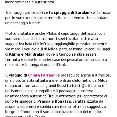
incontaminata e autenticità.
Tra i luoghi più celebri c’è
la spiaggia di Sarakiniko
, famosa
per le sue rocce bianche modellate dal vento che ricordano
un paesaggio lunare.
Molto visitata è anche Plaka, il capoluogo dell’isola, con i
suoi vicoli bianchi e i tramonti spettacolari, oltre alla
suggestiva baia di Kleftiko, raggiungibile prevalentemente
via mare. I veri gioielli di Milos, però, restano i piccoli villaggi
di
Klima e Mandrakia
, dove il tempo sembra essersi
fermato e dove le antiche case dei pescatori continuano a
raccontare la lunga storia dell’isola.
Il
viaggio di
Chiara Ferragni
è proseguito anche a Kimolos,
una piccola isola situata a meno di un chilometro da Milos
ma ancora lontana dai grandi flussi turistici. Qui il ritmo è
decisamente più tranquillo e il paesaggio conserva
un’atmosfera autentica. Tra le attrazioni più apprezzate ci
sono le spiagge di
Prassa e Bonatsa
, caratterizzate da
acque trasparenti e sabbia chiarissima, oltre al suggestivo
borgo di Chorio con il suo antico kastro, uno dei meglio
conservati della Grecia.