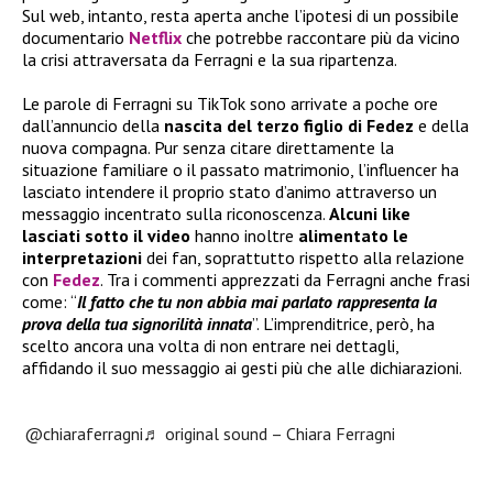
Sul web, intanto, resta aperta anche l’ipotesi di un possibile
documentario
Netflix
che potrebbe raccontare più da vicino
la crisi attraversata da Ferragni e la sua ripartenza.
Le parole di Ferragni su TikTok sono arrivate a poche ore
dall’annuncio della
nascita del terzo figlio di Fedez
e della
nuova compagna. Pur senza citare direttamente la
situazione familiare o il passato matrimonio, l’influencer ha
lasciato intendere il proprio stato d’animo attraverso un
messaggio incentrato sulla riconoscenza.
Alcuni like
lasciati sotto il video
hanno inoltre
alimentato le
interpretazioni
dei fan, soprattutto rispetto alla relazione
con
Fedez
. Tra i commenti apprezzati da Ferragni anche frasi
come: “
Il fatto che tu non abbia mai parlato rappresenta la
prova della tua signorilità innata
”. L’imprenditrice, però, ha
scelto ancora una volta di non entrare nei dettagli,
affidando il suo messaggio ai gesti più che alle dichiarazioni.
@chiaraferragni
♬ original sound – Chiara Ferragni