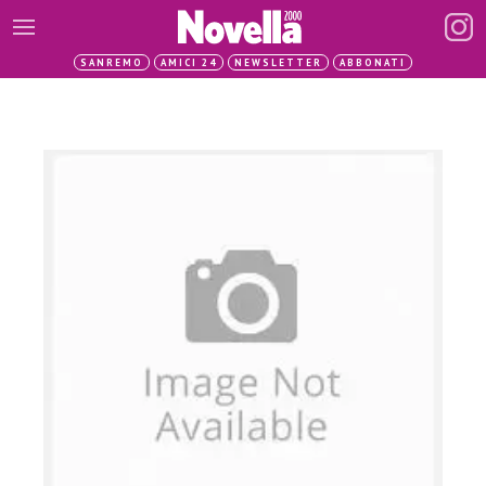
SANREMO
AMICI 24
NEWSLETTER
ABBONATI