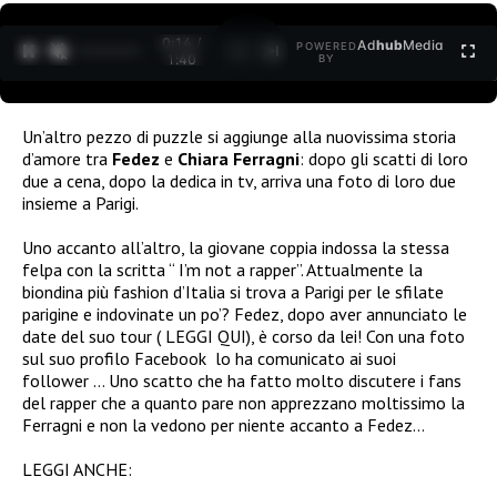
0:15 /
Ad
hub
Media
POWERED
1
/
2
1:40
BY
Un’altro pezzo di puzzle si aggiunge alla nuovissima storia
d’amore tra
Fedez
e
Chiara Ferragni
: do
po gli scatti di loro
due a cena, dopo la dedica in tv, arriva una foto di loro due
insieme a Parigi.
Uno accanto all’altro, la giovane coppia indossa la stessa
felpa con la scritta “ I’m not a rapper”. Attualmente la
biondina più fashion d’Italia si trova a Parigi per le sfilate
parigine e indovinate un po’? Fedez, dopo aver annunciato le
date del suo tour ( LEGGI QUI), è corso da lei! Con una foto
sul suo profilo Facebook lo ha comunicato ai suoi
follower … Uno scatto che ha fatto molto discutere i fans
del rapper che a quanto pare non apprezzano moltissimo la
Ferragni e non la vedono per niente accanto a Fedez…
LEGGI ANCHE: