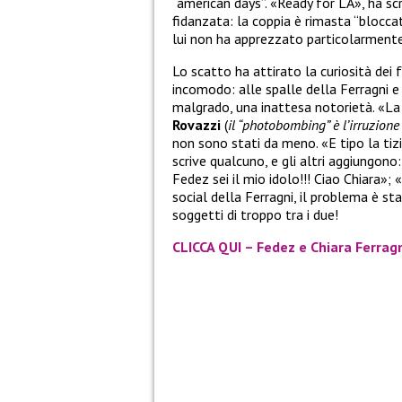
“american days”. «Ready for LA», ha scr
fidanzata: la coppia è rimasta “blocca
lui non ha apprezzato particolarmente
Lo scatto ha attirato la curiosità dei
incomodo: alle spalle della Ferragni e 
malgrado, una inattesa notorietà. «
Rovazzi
(
il “photobombing” è l’irruzione
non sono stati da meno. «E tipo la ti
scrive qualcuno, e gli altri aggiungono:
Fedez sei il mio idolo!!! Ciao Chiara»; 
social della Ferragni, il problema è st
soggetti di troppo tra i due!
CLICCA QUI – Fedez e Chiara Ferragn