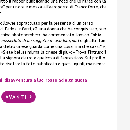
itto il rapper, pubblicando una foto che lo ritrae con la
ta” per un’ora e mezza all’aeroporto di Francoforte, che
.
 follower soprattutto per la presenza di un terzo
di Fedez, infatti, c’è una donna che ha conquistato, suo
La china photobomber», ha commentato l’amico
Fabio
 inaspettata di un soggetto in una foto, ndr
) e gli altri fan
zia dietro cinese guarda come una cosa “ma che cazz?”»,
 «Siete bellissimi,ma la cinese di più»; «Trova l’intruso!!
«La signora dietro è qualcosa di fantastico». Sul profilo
ato risolto: la foto pubblicata è quasi uguali, ma niente
i, disavventura a luci rosse ad alta quota
AVANTI