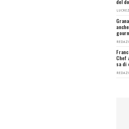
del d
LUCREZ
Grana
anche
gour
REDAZI
Franc
Chef 
sa di
REDAZI