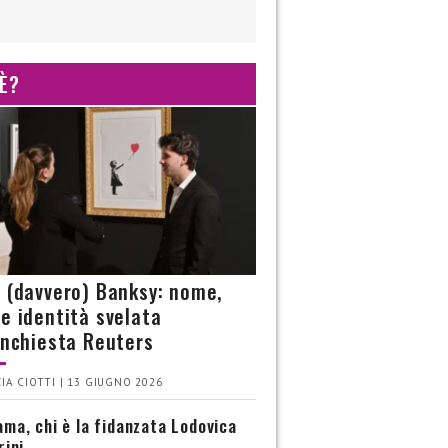
 È?
è (davvero) Banksy: nome,
 e identità svelata
’inchiesta Reuters
IA CIOTTI | 13 GIUGNO 2026
ma, chi è la fidanzata Lodovica
rini