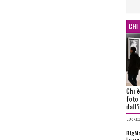
CHI
Chi 
foto
dall
LUCREZ
BigMa
Lazze