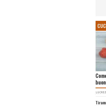
CUC
Come
buon
LUCREZ
Tiram