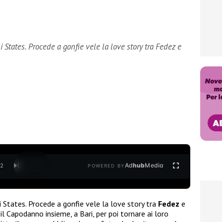
egli States. Procede a gonfie vele la love story tra Fedez e
Ad
hub
Media
/
2
POWERED BY
egli States. Procede a gonfie vele la love story tra
Fedez
e
il Capodanno insieme, a Bari, per poi tornare ai loro