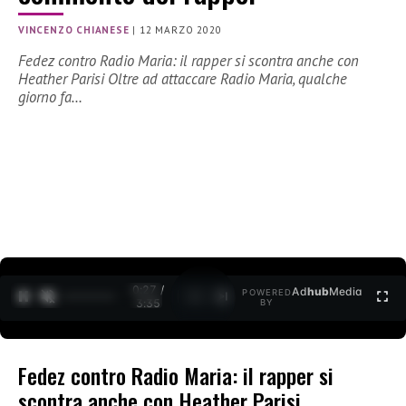
VINCENZO CHIANESE
|
12 MARZO 2020
Fedez contro Radio Maria: il rapper si scontra anche con
Heather Parisi Oltre ad attaccare Radio Maria, qualche
giorno fa…
0:27 /
Ad
hub
Media
POWERED
1
/
2
3:35
BY
Fedez contro Radio Maria: il rapper si
scontra anche con Heather Parisi