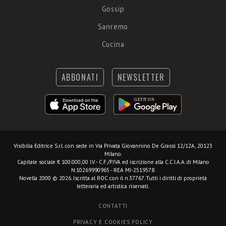
Gossip
Sanremo
Cucina
ABBONATI
NEWSLETTER
Visibilia Editrice S.r.l.
con sede in Via Privata Giovannino De Grassi 12/12A, 20123
Milano.
Capitale sociale € 100.000,00 I.V. - C.F./P.IVA ed iscrizione alla C.C.I.A.A. di Milano
N.10269990965 - REA MI-2519578.
Novella 2000 © 2026. Iscritta al ROC con il n.37767. Tutti i diritti di proprietà
letteraria ed artistica riservati.
CONTATTI
PRIVACY E COOKIES POLICY