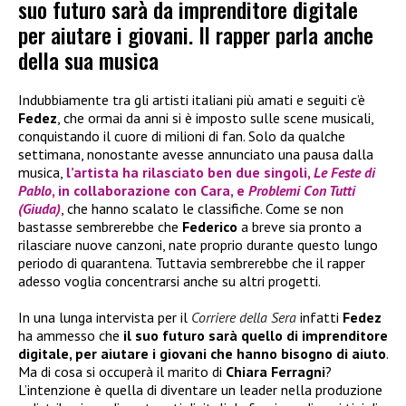
suo futuro sarà da imprenditore digitale
per aiutare i giovani. Il rapper parla anche
della sua musica
Indubbiamente tra gli artisti italiani più amati e seguiti c’è
Fedez
, che ormai da anni si è imposto sulle scene musicali,
conquistando il cuore di milioni di fan. Solo da qualche
settimana, nonostante avesse annunciato una pausa dalla
musica,
l’artista ha rilasciato ben due singoli,
Le Feste di
Pablo
, in collaborazione con
Cara
, e
Problemi Con Tutti
(Giuda)
, che hanno scalato le classifiche. Come se non
bastasse sembrerebbe che
Federico
a breve sia pronto a
rilasciare nuove canzoni, nate proprio durante questo lungo
periodo di quarantena. Tuttavia sembrerebbe che il rapper
adesso voglia concentrarsi anche su altri progetti.
In una lunga intervista per il
Corriere della Sera
infatti
Fedez
ha ammesso che
il suo futuro sarà quello di imprenditore
digitale, per aiutare i giovani che hanno bisogno di
aiuto
.
Ma di cosa si occuperà il marito di
Chiara Ferragni
?
L’intenzione è quella di diventare un leader nella produzione