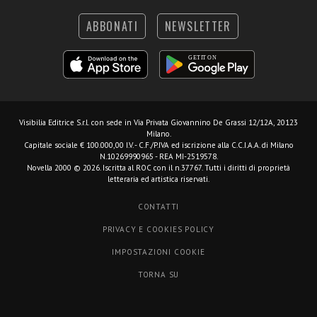
ABBONATI
NEWSLETTER
Visibilia Editrice S.r.l.
con sede in Via Privata Giovannino De Grassi 12/12A, 20123
Milano.
Capitale sociale € 100.000,00 I.V. - C.F./P.IVA ed iscrizione alla C.C.I.A.A. di Milano
N.10269990965 - REA MI-2519578.
Novella 2000 © 2026. Iscritta al ROC con il n.37767. Tutti i diritti di proprietà
letteraria ed artistica riservati.
CONTATTI
PRIVACY E COOKIES POLICY
IMPOSTAZIONI COOKIE
TORNA SU