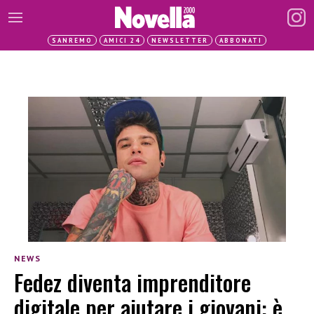
SANREMO
AMICI 24
NEWSLETTER
ABBONATI
NEWS
Fedez diventa imprenditore
digitale per aiutare i giovani: è