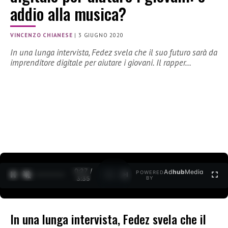
addio alla musica?
VINCENZO CHIANESE
|
3 GIUGNO 2020
In una lunga intervista, Fedez svela che il suo futuro sarà da
imprenditore digitale per aiutare i giovani. Il rapper…
0:28 /
Ad
hub
Media
POWERED
1
/
2
3:35
BY
In una lunga intervista, Fedez svela che il