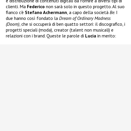
e distribuzione di contenuti digitali da fornire a diversi tipi di
clienti. Ma
Federico
non sarà solo in questo progetto. Al suo
fianco c’è
Stefano Achermann
, a capo della società
Be
. I
due hanno così fondato la
Dream of Ordinary Madness
(Doom)
, che si occuperà di ben quatto settori: il discografico, i
progetti speciali (moda), creator (talent non musicali) e
relazioni con i brand. Queste le parole di
Lucia
in merito: