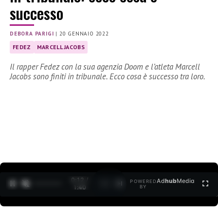
successo
DEBORA PARIGI
|
20 GENNAIO 2022
FEDEZ
MARCELL JACOBS
Il rapper Fedez con la sua agenzia Doom e l’atleta Marcell
Jacobs sono finiti in tribunale. Ecco cosa è successo tra loro.
0:12 /
Ad
hub
Media
POWERED
1
/
2
1:40
BY