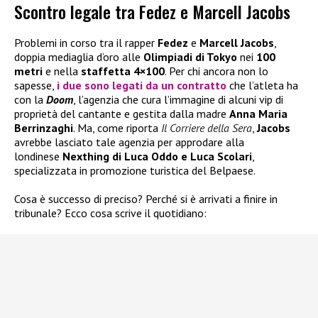
Scontro legale tra Fedez e Marcell Jacobs
Problemi in corso tra il rapper
Fedez
e
Marcell Jacobs
,
doppia mediaglia d’oro alle
Olimpiadi di Tokyo
nei
100
metri
e nella
staffetta 4×100
. Per chi ancora non lo
sapesse,
i due sono legati da un contratto
che l’atleta ha
con la
Doom
, l’agenzia che cura l’immagine di alcuni vip di
proprietà del cantante e gestita dalla madre
Anna Maria
Berrinzaghi
. Ma, come riporta
Il Corriere della Sera
,
Jacobs
avrebbe lasciato tale agenzia per approdare alla
londinese
Nexthing di Luca Oddo e Luca Scolari
,
specializzata in promozione turistica del Belpaese.
Cosa è successo di preciso? Perché si è arrivati a finire in
tribunale? Ecco cosa scrive il quotidiano: