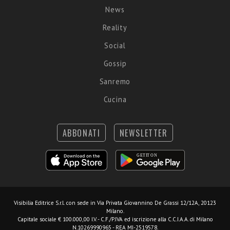
News
Reality
Social
Gossip
Sanremo
Cucina
ABBONATI
NEWSLETTER
Visibilia Editrice S.r.l.
con sede in Via Privata Giovannino De Grassi 12/12A, 20123
Milano.
Capitale sociale € 100.000,00 I.V. - C.F./P.IVA ed iscrizione alla C.C.I.A.A. di Milano
N.10269990965 - REA MI-2519578.