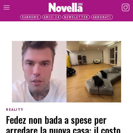
SANREMO
AMICI 24
NEWSLETTER
ABBONATI
REALITY
Fedez non bada a spese per
arredare la nuova casa: il costo