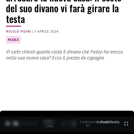
del suo divano vi farà girare la
testa
NICOLÒ FIGINI
|
7 APRILE 2024
FEDEZ
Vi siete chiesti quanto costa il divano che Fedez ha messo
nella sua nuova casa? Ecco il prezzo da capogiro
0:30 /
Ad
hub
Media
POWERED
1
/
2
1:40
BY