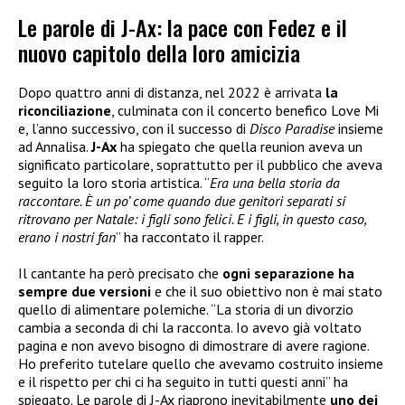
Le parole di J-Ax: la pace con Fedez e il
nuovo capitolo della loro amicizia
Dopo quattro anni di distanza, nel 2022 è arrivata
la
riconciliazione
, culminata con il concerto benefico Love Mi
e, l’anno successivo, con il successo di
Disco Paradise
insieme
ad Annalisa.
J-Ax
ha spiegato che quella reunion aveva un
significato particolare, soprattutto per il pubblico che aveva
seguito la loro storia artistica. “
Era una bella storia da
raccontare. È un po’ come quando due genitori separati si
ritrovano per Natale: i figli sono felici. E i figli, in questo caso,
erano i nostri fan
” ha raccontato il rapper.
Il cantante ha però precisato che
ogni separazione ha
sempre due versioni
e che il suo obiettivo non è mai stato
quello di alimentare polemiche. “La storia di un divorzio
cambia a seconda di chi la racconta. Io avevo già voltato
pagina e non avevo bisogno di dimostrare di avere ragione.
Ho preferito tutelare quello che avevamo costruito insieme
e il rispetto per chi ci ha seguito in tutti questi anni” ha
spiegato. Le parole di J-Ax riaprono inevitabilmente
uno dei