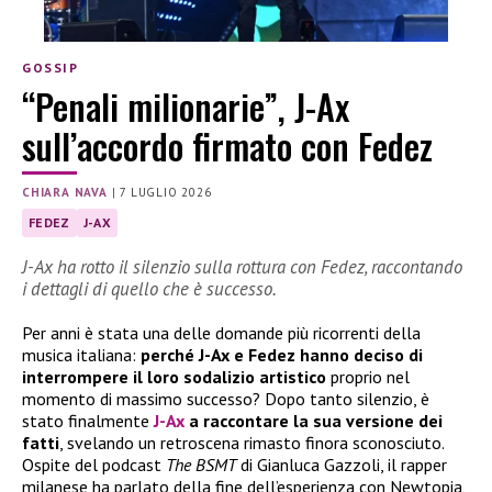
GOSSIP
“Penali milionarie”, J-Ax
sull’accordo firmato con Fedez
CHIARA NAVA
|
7 LUGLIO 2026
FEDEZ
J-AX
J-Ax ha rotto il silenzio sulla rottura con Fedez, raccontando
i dettagli di quello che è successo.
Per anni è stata una delle domande più ricorrenti della
musica italiana:
perché J-Ax e Fedez hanno deciso di
interrompere il loro sodalizio artistico
proprio nel
momento di massimo successo? Dopo tanto silenzio, è
stato finalmente
J-Ax
a raccontare la sua versione dei
fatti
, svelando un retroscena rimasto finora sconosciuto.
Ospite del podcast
The BSMT
di Gianluca Gazzoli, il rapper
milanese ha parlato della fine dell’esperienza con Newtopia,