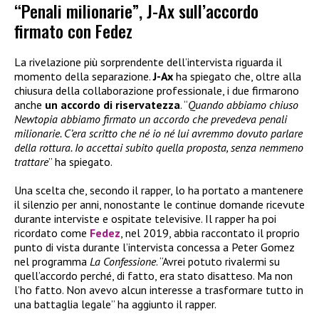
“Penali milionarie”, J-Ax sull’accordo
firmato con Fedez
La rivelazione più sorprendente dell’intervista riguarda il
momento della separazione.
J-Ax
ha spiegato che, oltre alla
chiusura della collaborazione professionale, i due firmarono
anche
un accordo di riservatezza
. “
Quando abbiamo chiuso
Newtopia abbiamo firmato un accordo che prevedeva penali
milionarie. C’era scritto che né io né lui avremmo dovuto parlare
della rottura. Io accettai subito quella proposta, senza nemmeno
trattare
” ha spiegato.
Una scelta che, secondo il rapper, lo ha portato a mantenere
il silenzio per anni, nonostante le continue domande ricevute
durante interviste e ospitate televisive. Il rapper ha poi
ricordato come
Fedez
, nel 2019, abbia raccontato il proprio
punto di vista durante l’intervista concessa a Peter Gomez
nel programma
La Confessione
. “Avrei potuto rivalermi su
quell’accordo perché, di fatto, era stato disatteso. Ma non
l’ho fatto. Non avevo alcun interesse a trasformare tutto in
una battaglia legale” ha aggiunto il rapper.