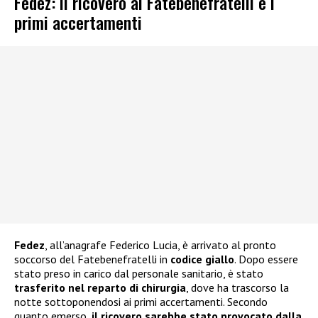
Fedez: il ricovero al Fatebenefratelli e i
primi accertamenti
Fedez
, all’anagrafe Federico Lucia, è arrivato al pronto
soccorso del Fatebenefratelli in
codice giallo
. Dopo essere
stato preso in carico dal personale sanitario, è stato
trasferito nel reparto di chirurgia
, dove ha trascorso la
notte sottoponendosi ai primi accertamenti. Secondo
quanto emerso,
il ricovero sarebbe stato provocato dalla