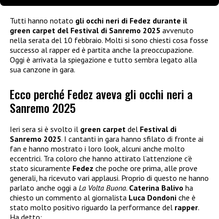
Tutti hanno notato
gli occhi neri di Fedez durante il
green carpet del Festival di Sanremo 2025
avvenuto
nella serata del 10 febbraio. Molti si sono chiesti cosa fosse
successo al rapper ed è partita anche la preoccupazione.
Oggi è arrivata la spiegazione e tutto sembra legato alla
sua canzone in gara.
Ecco perché Fedez aveva gli occhi neri a
Sanremo 2025
Ieri sera si è svolto il
green carpet
del
Festival di
Sanremo 2025
. I cantanti in gara hanno sfilato di fronte ai
fan e hanno mostrato i loro look, alcuni anche molto
eccentrici. Tra coloro che hanno attirato l’attenzione c’è
stato sicuramente
Fedez
che poche ore prima, alle prove
generali, ha ricevuto vari applausi. Proprio di questo ne hanno
parlato anche oggi a
La Volta Buona
.
Caterina Balivo
ha
chiesto un commento al giornalista
Luca Dondoni
che è
stato molto positivo riguardo la performance del
rapper
.
Ha detto: