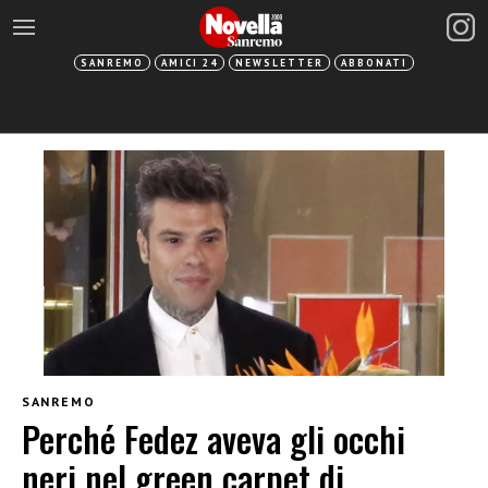
SANREMO
AMICI 24
NEWSLETTER
ABBONATI
SANREMO
Perché Fedez aveva gli occhi
neri nel green carpet di