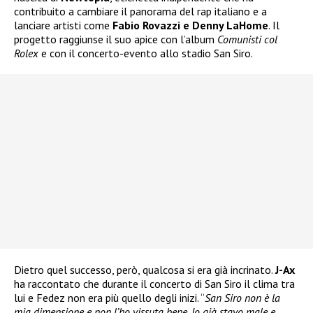
contribuito a cambiare il panorama del rap italiano e a
lanciare artisti come
Fabio Rovazzi e Denny LaHome
. Il
progetto raggiunse il suo apice con l’album
Comunisti col
Rolex
e con il concerto-evento allo stadio San Siro.
Dietro quel successo, però, qualcosa si era già incrinato.
J-Ax
ha raccontato che durante il concerto di San Siro il clima tra
lui e Fedez non era più quello degli inizi. “
San Siro non è la
mia dimensione e non l’ho vissuta bene. Io già stavo male e