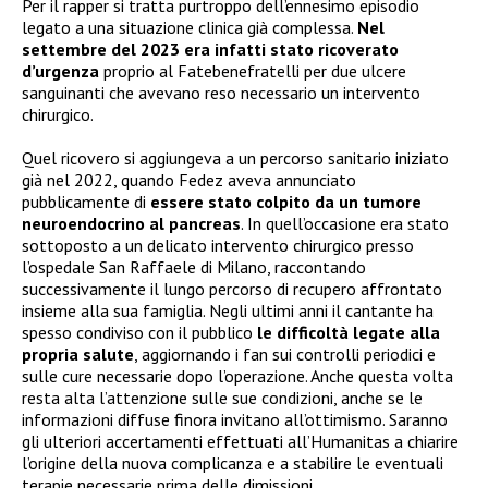
Per il rapper si tratta purtroppo dell’ennesimo episodio
legato a una situazione clinica già complessa.
Nel
settembre del 2023 era infatti stato ricoverato
d’urgenza
proprio al Fatebenefratelli per due ulcere
sanguinanti che avevano reso necessario un intervento
chirurgico.
Quel ricovero si aggiungeva a un percorso sanitario iniziato
già nel 2022, quando Fedez aveva annunciato
pubblicamente di
essere stato colpito da un tumore
neuroendocrino al pancreas
. In quell’occasione era stato
sottoposto a un delicato intervento chirurgico presso
l’ospedale San Raffaele di Milano, raccontando
successivamente il lungo percorso di recupero affrontato
insieme alla sua famiglia. Negli ultimi anni il cantante ha
spesso condiviso con il pubblico
le difficoltà legate alla
propria salute
, aggiornando i fan sui controlli periodici e
sulle cure necessarie dopo l’operazione. Anche questa volta
resta alta l’attenzione sulle sue condizioni, anche se le
informazioni diffuse finora invitano all’ottimismo. Saranno
gli ulteriori accertamenti effettuati all’Humanitas a chiarire
l’origine della nuova complicanza e a stabilire le eventuali
terapie necessarie prima delle dimissioni.