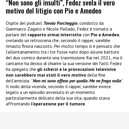
“Non sono gli insulti”, Fedez svela il vero
motivo del litigio con Pio e Amedeo
Ospite del podcast
Tavolo Parcheggio
, condotto da
Gianmarco Zagato e Nicole Pallado, Fedez è tornato a
parlare del
rapporto ormai interrotto
con
Pio e Amedeo
,
svelando un retroscena che, secondo il rapper, sarebbe
rimasto finora nascosto. Per molto tempo si è pensato che
l’allontanamento tra i tre fosse nato dopo alcune battute
del duo comico durante una trasmissione Rai nel 2021, ma il
cantante ha deciso di chiarire la sua versione dei fatti. Fedez
ha spiegato che
gli scherzi e le provocazioni televisive
non sarebbero mai stati il vero motivo
della fine
dell’amicizia: “
Non mi sono offeso per quello. Me ne frega nulla
”.
Il nodo della vicenda, secondo il rapper, sarebbe invece
legato a un episodio avvenuto in un momento
particolarmente delicato della sua vita, quando stava
affrontando
l’operazione per il tumore
.