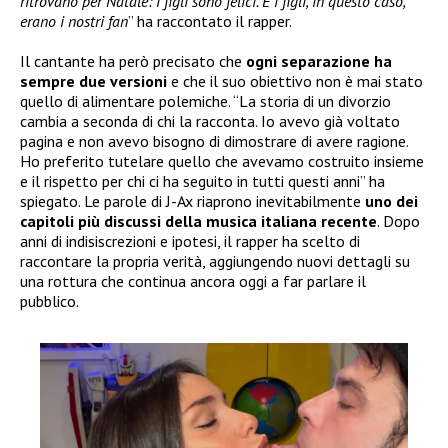
ritrovano per Natale: i figli sono felici. E i figli, in questo caso,
erano i nostri fan
” ha raccontato il rapper.
Il cantante ha però precisato che
ogni separazione ha
sempre due versioni
e che il suo obiettivo non è mai stato
quello di alimentare polemiche. “La storia di un divorzio
cambia a seconda di chi la racconta. Io avevo già voltato
pagina e non avevo bisogno di dimostrare di avere ragione.
Ho preferito tutelare quello che avevamo costruito insieme
e il rispetto per chi ci ha seguito in tutti questi anni” ha
spiegato. Le parole di J-Ax riaprono inevitabilmente
uno dei
capitoli più discussi della musica italiana recente
. Dopo
anni di indisiscrezioni e ipotesi, il rapper ha scelto di
raccontare la propria verità, aggiungendo nuovi dettagli su
una rottura che continua ancora oggi a far parlare il
pubblico.