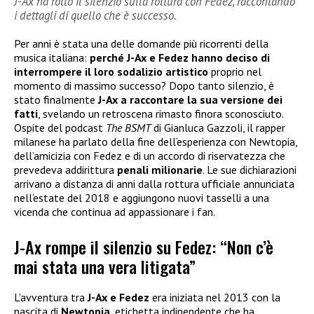
J-Ax ha rotto il silenzio sulla rottura con Fedez, raccontando
i dettagli di quello che è successo.
Per anni è stata una delle domande più ricorrenti della
musica italiana:
perché J-Ax e Fedez hanno deciso di
interrompere il loro sodalizio artistico
proprio nel
momento di massimo successo? Dopo tanto silenzio, è
stato finalmente
J-Ax
a raccontare la sua versione dei
fatti
, svelando un retroscena rimasto finora sconosciuto.
Ospite del podcast
The BSMT
di Gianluca Gazzoli, il rapper
milanese ha parlato della fine dell’esperienza con Newtopia,
dell’amicizia con Fedez e di un accordo di riservatezza che
prevedeva addirittura
penali milionarie
. Le sue dichiarazioni
arrivano a distanza di anni dalla rottura ufficiale annunciata
nell’estate del 2018 e aggiungono nuovi tasselli a una
vicenda che continua ad appassionare i fan.
J-Ax rompe il silenzio su Fedez: “Non c’è
mai stata una vera litigata”
L’avventura tra
J-Ax e Fedez
era iniziata nel 2013 con la
nascita di
Newtopia
, etichetta indipendente che ha