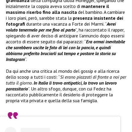
gravidanza
della compagna Giulia Honegger, spiegando che
inizialmente la coppia aveva scelto di
mantenere il
massimo riserbo fino alla nascita
del bambino. A cambiare
i loro piani, però, sarebbe stata la
presenza insistente dei
fotografi
durante una vacanza a Forte dei Marmi. “
Avrei
voluto tenermelo per me fino al parto
”, ha raccontato il rapper,
spiegando di aver deciso di anticipare l’annuncio dopo essersi
accorto di essere seguito dai paparazzi: “
Era ormai inevitabile
che sarebbero uscite le foto di lei con la pancia, e quindi
abbiamo preferito bruciarli sul tempo e postare la storia su
Instagram
”.
Da qui anche una critica al mondo del gossip e alla ricerca
dello scoop a tutti i costi: “
Si erano piazzati di fronte a noi per
tutto il giorno.
In Italia li trovo antipatici, lo trovo un lavoro
parassitario
”. Un altro sfogo, dunque, con cui Fedez ha
raccontato pubblicamente il desiderio di proteggere la
propria vita privata e quella della sua famiglia.