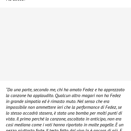
“Da una parte, secondo me, chi ha amato Fedez e ha apprezzato
la canzone ha applaudito. Qualcun altro magari non ha Fedez
in grande simpatia ed è rimasto muto. Nel senso che era
impossibile non ammettere ieri che la performance di Fedez, se
lo stesso accadrà stasera, è stata una bomba per molti punti di
vista. Il primo perché la canzone, ascoltata in anticipo, non era
così mediana come i voti hanno riportato in molte pagelle. È un
pezzo piuttosto forte. Il testo fatto dal vivo lo è ancora di più. E