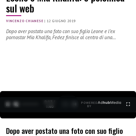
sul web
VINCENZO CHIANESE
|
12 GIUGNO 2019
Dopo aver postato una foto con suo figlio Leone e l’ex
pornostar Mia Khalifa, Fedez finisce al centro di una…
0:13 /
Ad
hub
Media
POWERED
1
/
2
1:40
BY
Dopo aver postato una foto con suo figlio