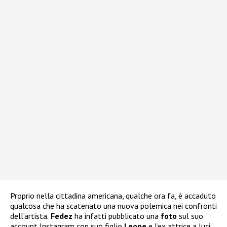
Proprio nella cittadina americana, qualche ora fa, è accaduto
qualcosa che ha scatenato una nuova polemica nei confronti
dell’artista.
Fedez
ha infatti pubblicato una
foto
sul suo
account Instagram con suo figlio
Leone
e l’ex attrice a luci