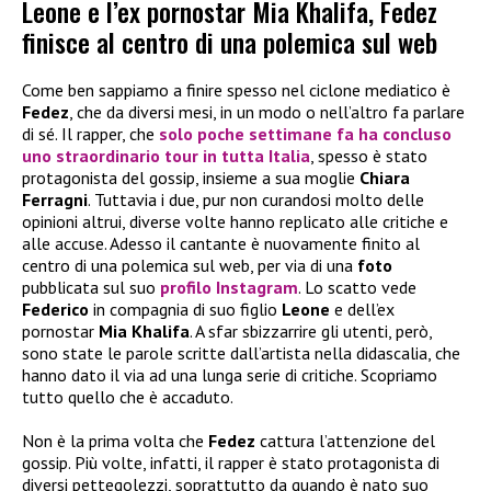
Leone e l’ex pornostar Mia Khalifa, Fedez
finisce al centro di una polemica sul web
Come ben sappiamo a finire spesso nel ciclone mediatico è
Fedez
, che da diversi mesi, in un modo o nell’altro fa parlare
di sé. Il rapper, che
solo poche settimane fa ha concluso
uno straordinario tour in tutta Italia
, spesso è stato
protagonista del gossip, insieme a sua moglie
Chiara
Ferragni
. Tuttavia i due, pur non curandosi molto delle
opinioni altrui, diverse volte hanno replicato alle critiche e
alle accuse. Adesso il cantante è nuovamente finito al
centro di una polemica sul web, per via di una
foto
pubblicata sul suo
profilo Instagram
. Lo scatto vede
Federico
in compagnia di suo figlio
Leone
e dell’ex
pornostar
Mia Khalifa
. A sfar sbizzarrire gli utenti, però,
sono state le parole scritte dall’artista nella didascalia, che
hanno dato il via ad una lunga serie di critiche. Scopriamo
tutto quello che è accaduto.
Non è la prima volta che
Fedez
cattura l’attenzione del
gossip. Più volte, infatti, il rapper è stato protagonista di
diversi pettegolezzi, soprattutto da quando è nato suo