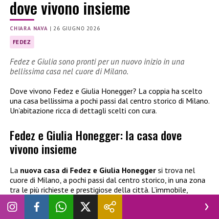
dove vivono insieme
CHIARA NAVA
|
26 GIUGNO 2026
FEDEZ
Fedez e Giulia sono pronti per un nuovo inizio in una
bellissima casa nel cuore di Milano.
Dove vivono Fedez e Giulia Honegger? La coppia ha scelto
una casa bellissima a pochi passi dal centro storico di Milano.
Un’abitazione ricca di dettagli scelti con cura.
Fedez e Giulia Honegger: la casa dove
vivono insieme
La
nuova casa di Fedez e Giulia Honegger
si trova nel
cuore di Milano, a pochi passi dal centro storico, in una zona
tra le più richieste e prestigiose della città. L’immobile,
recentemente ristrutturato, è stato pensato come il nuovo
nido della coppia, che si prepara ad accogliere il
primo figlio
insieme
(terzo per il rapper). Il trasferimento sarebbe ormai