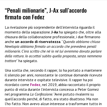
“Penali milionarie”, J-Ax sull’accordo
firmato con Fedez
La rivelazione più sorprendente dell’intervista riguarda il
momento della separazione.
J-Ax
ha spiegato che, oltre alla
chiusura della collaborazione professionale, i due firmarono
anche
un accordo di riservatezza
. “
Quando abbiamo chiuso
Newtopia abbiamo firmato un accordo che prevedeva penali
milionarie. C’era scritto che né io né lui avremmo dovuto parlare
della rottura. Io accettai subito quella proposta, senza nemmeno
trattare
” ha spiegato.
Una scelta che, secondo il rapper, lo ha portato a mantenere
il silenzio per anni, nonostante le continue domande ricevute
durante interviste e ospitate televisive. Il rapper ha poi
ricordato come
Fedez
, nel 2019, abbia raccontato il proprio
punto di vista durante l’intervista concessa a Peter Gomez
nel programma
La Confessione
. “Avrei potuto rivalermi su
quell’accordo perché, di fatto, era stato disatteso. Ma non
l’ho fatto. Non avevo alcun interesse a trasformare tutto in