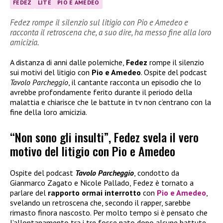
FEDEZ
LITE
PIO E AMEDEO
Fedez rompe il silenzio sul litigio con Pio e Amedeo e
racconta il retroscena che, a suo dire, ha messo fine alla loro
amicizia.
A distanza di anni dalle polemiche,
Fedez
rompe il silenzio
sui motivi del litigio con
Pio e Amedeo
. Ospite del podcast
Tavolo Parcheggio
, il cantante racconta un episodio che lo
avrebbe profondamente ferito durante il periodo della
malattia e chiarisce che le battute in tv non c’entrano con la
fine della loro amicizia.
“Non sono gli insulti”, Fedez svela il vero
motivo del litigio con Pio e Amedeo
Ospite del podcast
Tavolo Parcheggio
, condotto da
Gianmarco Zagato e Nicole Pallado, Fedez è tornato a
parlare del
rapporto ormai interrotto
con
Pio e Amedeo
,
svelando un retroscena che, secondo il rapper, sarebbe
rimasto finora nascosto. Per molto tempo si è pensato che
l’allontanamento tra i tre fosse nato dopo alcune battute