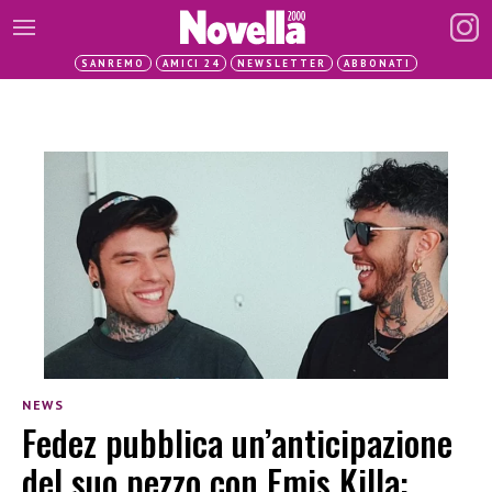
SANREMO
AMICI 24
NEWSLETTER
ABBONATI
NEWS
Fedez pubblica un’anticipazione
del suo pezzo con Emis Killa: