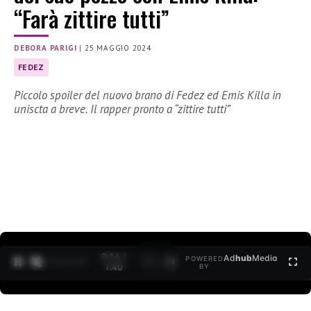
“Farà zittire tutti”
DEBORA PARIGI
|
25 MAGGIO 2024
FEDEZ
Piccolo spoiler del nuovo brano di Fedez ed Emis Killa in
uniscta a breve. Il rapper pronto a “zittire tutti”
0:15 /
Ad
hub
Media
POWERED
1
/
2
1:40
BY