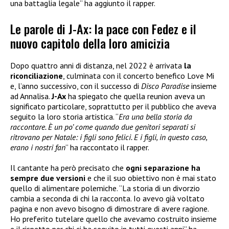
una battaglia legale” ha aggiunto il rapper.
Le parole di J-Ax: la pace con Fedez e il
nuovo capitolo della loro amicizia
Dopo quattro anni di distanza, nel 2022 è arrivata
la
riconciliazione
, culminata con il concerto benefico Love Mi
e, l’anno successivo, con il successo di
Disco Paradise
insieme
ad Annalisa.
J-Ax
ha spiegato che quella reunion aveva un
significato particolare, soprattutto per il pubblico che aveva
seguito la loro storia artistica. “
Era una bella storia da
raccontare. È un po’ come quando due genitori separati si
ritrovano per Natale: i figli sono felici. E i figli, in questo caso,
erano i nostri fan
” ha raccontato il rapper.
Il cantante ha però precisato che
ogni separazione ha
sempre due versioni
e che il suo obiettivo non è mai stato
quello di alimentare polemiche. “La storia di un divorzio
cambia a seconda di chi la racconta. Io avevo già voltato
pagina e non avevo bisogno di dimostrare di avere ragione.
Ho preferito tutelare quello che avevamo costruito insieme