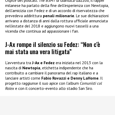
Ospite del podcast
The BSMT
di Gianluca Gazzoli, il rapper
milanese ha parlato della fine dell’esperienza con Newtopia,
dell’amicizia con Fedez e di un accordo di riservatezza che
prevedeva addirittura
penali milionarie
. Le sue dichiarazioni
arrivano a distanza di anni dalla rottura ufficiale annunciata
nell’estate del 2018 e aggiungono nuovi tasselli a una
vicenda che continua ad appassionare i fan.
J-Ax rompe il silenzio su Fedez: “Non c’è
mai stata una vera litigata”
L’avventura tra
J-Ax e Fedez
era iniziata nel 2013 con la
nascita di
Newtopia
, etichetta indipendente che ha
contribuito a cambiare il panorama del rap italiano e a
lanciare artisti come
Fabio Rovazzi e Denny LaHome
. Il
progetto raggiunse il suo apice con l’album
Comunisti col
Rolex
e con il concerto-evento allo stadio San Siro.