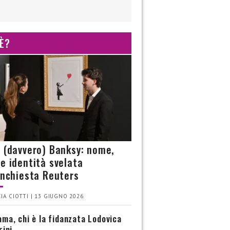
 È?
è (davvero) Banksy: nome,
 e identità svelata
’inchiesta Reuters
IA CIOTTI | 13 GIUGNO 2026
ma, chi è la fidanzata Lodovica
rini