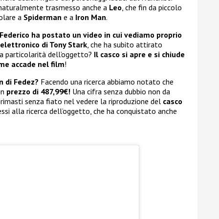
o naturalmente trasmesso anche a
Leo
, che fin da piccolo
colare a
Spiderman
e a
Iron Man
.
Federico ha postato un video in cui vediamo proprio
 elettronico di Tony Stark
, che ha subito attirato
La particolarità dell’oggetto?
Il casco si apre e si chiude
ome accade nel film
!
n di Fedez?
Facendo una ricerca abbiamo notato che
un
prezzo di 487,99€!
Una cifra senza dubbio non da
rimasti senza fiato nel vedere la riproduzione del
casco
si alla ricerca dell’oggetto, che ha conquistato anche