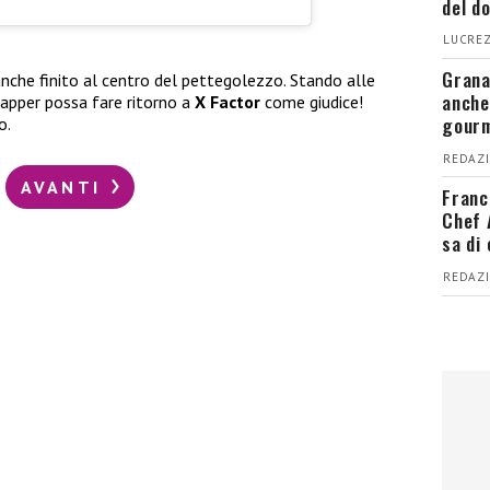
del d
LUCREZ
Grana
nche finito al centro del pettegolezzo. Stando alle
anche
 rapper possa fare ritorno a
X Factor
come giudice!
gour
o.
REDAZI
AVANTI
Franc
Chef 
sa di
REDAZI