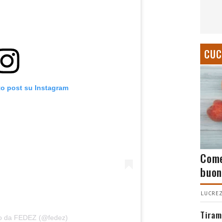
CUC
to post su Instagram
Come
buon
LUCREZ
Tiram
so da FEDEZ (@fedez)