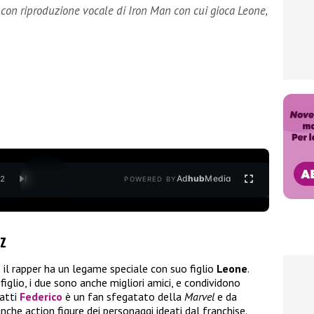
 con riproduzione vocale di Iron Man con cui gioca Leone,
Ad
hub
Media
/
2
POWERED BY
z
 il rapper ha un legame speciale con suo figlio
Leone
.
iglio, i due sono anche migliori amici, e condividono
fatti
Federico
è un fan sfegatato della
Marvel
e da
che action figure dei personaggi ideati dal franchise.