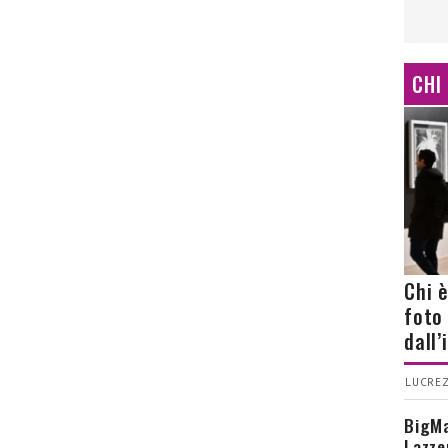
CHI
Chi 
foto
dall
LUCREZ
BigMa
Lazze