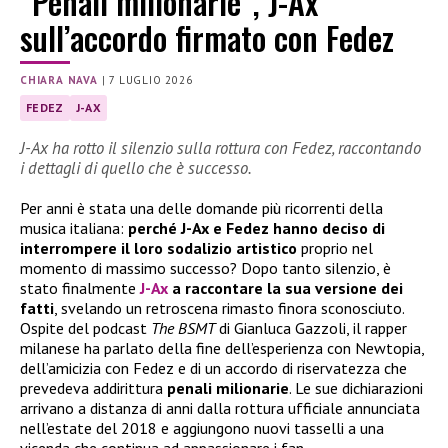
“Penali milionarie”, J-Ax
sull’accordo firmato con Fedez
CHIARA NAVA
|
7 LUGLIO 2026
FEDEZ
J-AX
J-Ax ha rotto il silenzio sulla rottura con Fedez, raccontando
i dettagli di quello che è successo.
Per anni è stata una delle domande più ricorrenti della
musica italiana:
perché J-Ax e Fedez hanno deciso di
interrompere il loro sodalizio artistico
proprio nel
momento di massimo successo? Dopo tanto silenzio, è
stato finalmente
J-Ax
a raccontare la sua versione dei
fatti
, svelando un retroscena rimasto finora sconosciuto.
Ospite del podcast
The BSMT
di Gianluca Gazzoli, il rapper
milanese ha parlato della fine dell’esperienza con Newtopia,
dell’amicizia con Fedez e di un accordo di riservatezza che
prevedeva addirittura
penali milionarie
. Le sue dichiarazioni
arrivano a distanza di anni dalla rottura ufficiale annunciata
nell’estate del 2018 e aggiungono nuovi tasselli a una