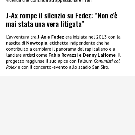
vicenda che continua ad appassionare i fan.
J-Ax rompe il silenzio su Fedez: “Non c’è
mai stata una vera litigata”
L’avventura tra
J-Ax e Fedez
era iniziata nel 2013 con la
nascita di
Newtopia
, etichetta indipendente che ha
contribuito a cambiare il panorama del rap italiano e a
lanciare artisti come
Fabio Rovazzi e Denny LaHome
. Il
progetto raggiunse il suo apice con l’album
Comunisti col
Rolex
e con il concerto-evento allo stadio San Siro.