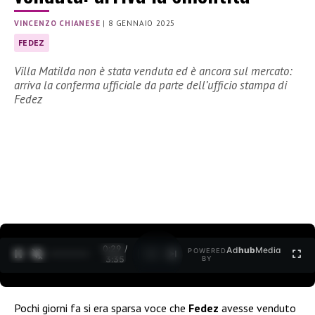
VINCENZO CHIANESE
|
8 GENNAIO 2025
FEDEZ
Villa Matilda non è stata venduta ed è ancora sul mercato:
arriva la conferma ufficiale da parte dell’ufficio stampa di
Fedez
0:30 /
Ad
hub
Media
POWERED
1
/
2
3:35
BY
Pochi giorni fa si era sparsa voce che
Fedez
avesse venduto