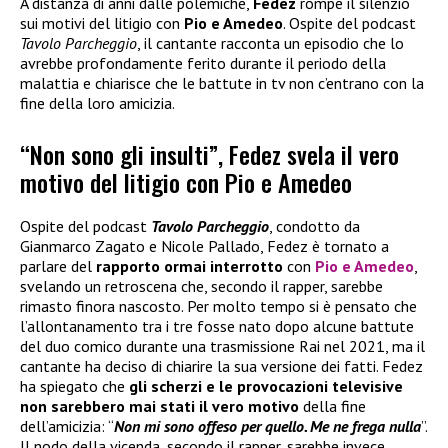
A distanza di anni dalle polemiche,
Fedez
rompe il silenzio
sui motivi del litigio con
Pio e Amedeo
. Ospite del podcast
Tavolo Parcheggio
, il cantante racconta un episodio che lo
avrebbe profondamente ferito durante il periodo della
malattia e chiarisce che le battute in tv non c’entrano con la
fine della loro amicizia.
“Non sono gli insulti”, Fedez svela il vero
motivo del litigio con Pio e Amedeo
Ospite del podcast
Tavolo Parcheggio
, condotto da
Gianmarco Zagato e Nicole Pallado, Fedez è tornato a
parlare del
rapporto ormai interrotto
con
Pio e Amedeo
,
svelando un retroscena che, secondo il rapper, sarebbe
rimasto finora nascosto. Per molto tempo si è pensato che
l’allontanamento tra i tre fosse nato dopo alcune battute
del duo comico durante una trasmissione Rai nel 2021, ma il
cantante ha deciso di chiarire la sua versione dei fatti. Fedez
ha spiegato che
gli scherzi e le provocazioni televisive
non sarebbero mai stati il vero motivo
della fine
dell’amicizia: “
Non mi sono offeso per quello. Me ne frega nulla
”.
Il nodo della vicenda, secondo il rapper, sarebbe invece