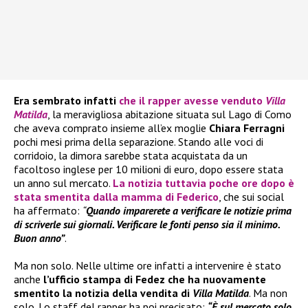
Era sembrato infatti
che il rapper avesse venduto
Villa
Matilda
, la meravigliosa abitazione situata sul Lago di Como
che aveva comprato insieme all’ex moglie
Chiara Ferragni
pochi mesi prima della separazione. Stando alle voci di
corridoio, la dimora sarebbe stata acquistata da un
facoltoso inglese per 10 milioni di euro, dopo essere stata
un anno sul mercato.
La notizia tuttavia poche ore dopo è
stata
smentita
dalla mamma di
Federico
, che sui social
ha affermato:
“
Quando imparerete a verificare le notizie prima
di scriverle sui giornali. Verificare le fonti penso sia il minimo.
Buon anno”
.
Ma non solo. Nelle ultime ore infatti a intervenire è stato
anche
l’ufficio stampa di Fedez che ha nuovamente
smentito la notizia della vendita di
Villa Matilda
. Ma non
solo. Lo staff del rapper ha poi precisato:
“È sul mercato solo