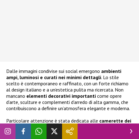
Dalle immagini condivise sui social emergono
ambienti
ampi, luminosi e curati nei minimi dettagli
. Lo stile
scelto è contemporaneo e raffinato, con un forte richiamo
al design italiano e a un’estetica pulita ma ricercata. Non
mancano
elementi decorativi importanti
come opere
d’arte, sculture e complementi d’arredo di alta gamma, che
contribuiscono a definire un’atmosfera elegante e moderna.
Particolare attenzione è stata dedicata alle
camerette dei
bambini
. Gli ambienti destinati a
Leone e Vittoria
, figli di
Fedez avuti con
Chiara Ferragni
, e al nuovo arrivato,