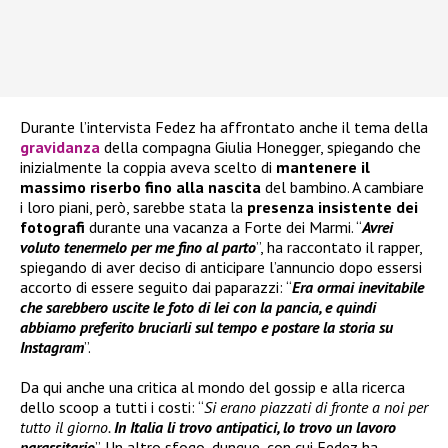
Durante l’intervista Fedez ha affrontato anche il tema della
gravidanza
della compagna Giulia Honegger, spiegando che
inizialmente la coppia aveva scelto di
mantenere il
massimo riserbo fino alla nascita
del bambino. A cambiare
i loro piani, però, sarebbe stata la
presenza insistente dei
fotografi
durante una vacanza a Forte dei Marmi. “
Avrei
voluto tenermelo per me fino al parto
”, ha raccontato il rapper,
spiegando di aver deciso di anticipare l’annuncio dopo essersi
accorto di essere seguito dai paparazzi: “
Era ormai inevitabile
che sarebbero uscite le foto di lei con la pancia, e quindi
abbiamo preferito bruciarli sul tempo e postare la storia su
Instagram
”.
Da qui anche una critica al mondo del gossip e alla ricerca
dello scoop a tutti i costi: “
Si erano piazzati di fronte a noi per
tutto il giorno.
In Italia li trovo antipatici, lo trovo un lavoro
parassitario
”. Un altro sfogo, dunque, con cui Fedez ha