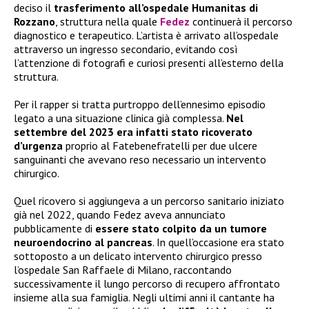
deciso il
trasferimento all’ospedale Humanitas di
Rozzano
, struttura nella quale
Fedez
continuerà il percorso
diagnostico e terapeutico. L’artista è arrivato all’ospedale
attraverso un ingresso secondario, evitando così
l’attenzione di fotografi e curiosi presenti all’esterno della
struttura.
Per il rapper si tratta purtroppo dell’ennesimo episodio
legato a una situazione clinica già complessa.
Nel
settembre del 2023 era infatti stato ricoverato
d’urgenza
proprio al Fatebenefratelli per due ulcere
sanguinanti che avevano reso necessario un intervento
chirurgico.
Quel ricovero si aggiungeva a un percorso sanitario iniziato
già nel 2022, quando Fedez aveva annunciato
pubblicamente di
essere stato colpito da un tumore
neuroendocrino al pancreas
. In quell’occasione era stato
sottoposto a un delicato intervento chirurgico presso
l’ospedale San Raffaele di Milano, raccontando
successivamente il lungo percorso di recupero affrontato
insieme alla sua famiglia. Negli ultimi anni il cantante ha