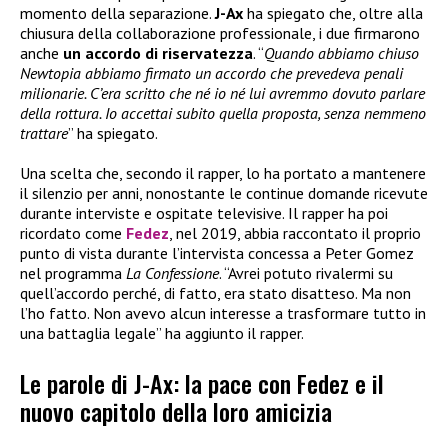
momento della separazione.
J-Ax
ha spiegato che, oltre alla
chiusura della collaborazione professionale, i due firmarono
anche
un accordo di riservatezza
. “
Quando abbiamo chiuso
Newtopia abbiamo firmato un accordo che prevedeva penali
milionarie. C’era scritto che né io né lui avremmo dovuto parlare
della rottura. Io accettai subito quella proposta, senza nemmeno
trattare
” ha spiegato.
Una scelta che, secondo il rapper, lo ha portato a mantenere
il silenzio per anni, nonostante le continue domande ricevute
durante interviste e ospitate televisive. Il rapper ha poi
ricordato come
Fedez
, nel 2019, abbia raccontato il proprio
punto di vista durante l’intervista concessa a Peter Gomez
nel programma
La Confessione
. “Avrei potuto rivalermi su
quell’accordo perché, di fatto, era stato disatteso. Ma non
l’ho fatto. Non avevo alcun interesse a trasformare tutto in
una battaglia legale” ha aggiunto il rapper.
Le parole di J-Ax: la pace con Fedez e il
nuovo capitolo della loro amicizia