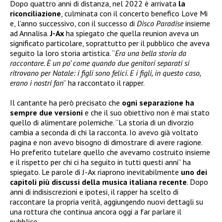
Dopo quattro anni di distanza, nel 2022 è arrivata
la
riconciliazione
, culminata con il concerto benefico Love Mi
e, l’anno successivo, con il successo di
Disco Paradise
insieme
ad Annalisa.
J-Ax
ha spiegato che quella reunion aveva un
significato particolare, soprattutto per il pubblico che aveva
seguito la loro storia artistica. “
Era una bella storia da
raccontare. È un po’ come quando due genitori separati si
ritrovano per Natale: i figli sono felici. E i figli, in questo caso,
erano i nostri fan
” ha raccontato il rapper.
Il cantante ha però precisato che
ogni separazione ha
sempre due versioni
e che il suo obiettivo non è mai stato
quello di alimentare polemiche. “La storia di un divorzio
cambia a seconda di chi la racconta. Io avevo già voltato
pagina e non avevo bisogno di dimostrare di avere ragione.
Ho preferito tutelare quello che avevamo costruito insieme
e il rispetto per chi ci ha seguito in tutti questi anni” ha
spiegato. Le parole di J-Ax riaprono inevitabilmente
uno dei
capitoli più discussi della musica italiana recente
. Dopo
anni di indisiscrezioni e ipotesi, il rapper ha scelto di
raccontare la propria verità, aggiungendo nuovi dettagli su
una rottura che continua ancora oggi a far parlare il
pubblico.