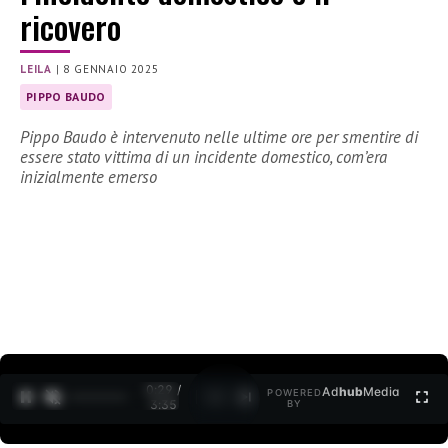
ricovero
LEILA
|
8 GENNAIO 2025
PIPPO BAUDO
Pippo Baudo è intervenuto nelle ultime ore per smentire di
essere stato vittima di un incidente domestico, com’era
inizialmente emerso
0:30 /
Ad
hub
Media
POWERED
1
/
2
3:35
BY