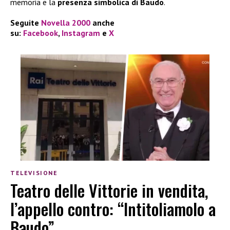
memoria e la
presenza simbolica di Baudo
.
Seguite
Novella 2000
anche
su:
Facebook
,
Instagram
e
X
TELEVISIONE
Teatro delle Vittorie in vendita,
l’appello contro: “Intitoliamolo a
Baudo”