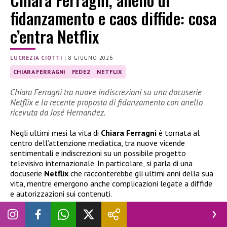
fidanzamento e caos diffide: cosa
c’entra Netflix
LUCREZIA CIOTTI
|
8 GIUGNO 2026
CHIARA FERRAGNI
FEDEZ
NETFLIX
Chiara Ferragni tra nuove indiscrezioni su una docuserie
Netflix e la recente proposta di fidanzamento con anello
ricevuta da José Hernandez.
Negli ultimi mesi la vita di
Chiara Ferragni
è tornata al
centro dell’attenzione mediatica, tra nuove vicende
sentimentali e indiscrezioni su un possibile progetto
televisivo internazionale. In particolare, si parla di una
docuserie
Netflix
che racconterebbe gli ultimi anni della sua
vita, mentre emergono anche complicazioni legate a diffide
e autorizzazioni sui contenuti.
Chiara Ferragni e Fedez: dalla coppia più