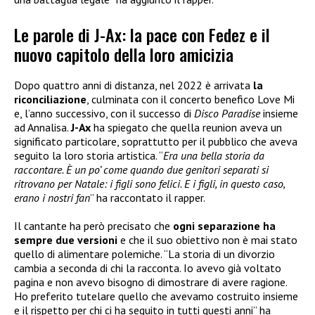
Le parole di J-Ax: la pace con Fedez e il
nuovo capitolo della loro amicizia
Dopo quattro anni di distanza, nel 2022 è arrivata
la
riconciliazione
, culminata con il concerto benefico Love Mi
e, l’anno successivo, con il successo di
Disco Paradise
insieme
ad Annalisa.
J-Ax
ha spiegato che quella reunion aveva un
significato particolare, soprattutto per il pubblico che aveva
seguito la loro storia artistica. “
Era una bella storia da
raccontare. È un po’ come quando due genitori separati si
ritrovano per Natale: i figli sono felici. E i figli, in questo caso,
erano i nostri fan
” ha raccontato il rapper.
Il cantante ha però precisato che
ogni separazione ha
sempre due versioni
e che il suo obiettivo non è mai stato
quello di alimentare polemiche. “La storia di un divorzio
cambia a seconda di chi la racconta. Io avevo già voltato
pagina e non avevo bisogno di dimostrare di avere ragione.
Ho preferito tutelare quello che avevamo costruito insieme
e il rispetto per chi ci ha seguito in tutti questi anni” ha