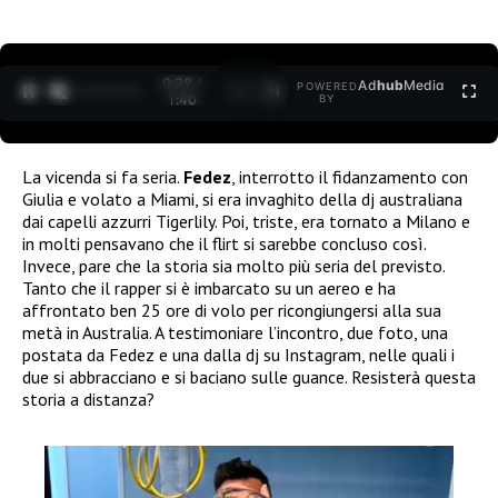
0:30 /
Ad
hub
Media
POWERED
1
/
2
1:40
BY
La vicenda si fa seria.
Fedez
, interrotto il fidanzamento con
Giulia e volato a Miami, si era invaghito della dj australiana
dai capelli azzurri Tigerlily. Poi, triste, era tornato a Milano e
in molti pensavano che il flirt si sarebbe concluso così.
Invece, pare che la storia sia molto più seria del previsto.
Tanto che il rapper si è imbarcato su un aereo e ha
affrontato ben 25 ore di volo per ricongiungersi alla sua
metà in Australia. A testimoniare l’incontro, due foto, una
postata da Fedez e una dalla dj su Instagram, nelle quali i
due si abbracciano e si baciano sulle guance. Resisterà questa
storia a distanza?