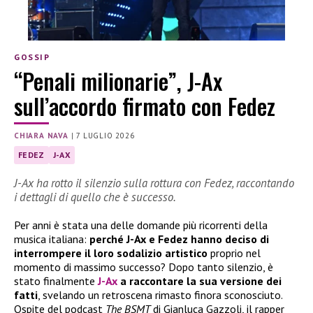
GOSSIP
“Penali milionarie”, J-Ax
sull’accordo firmato con Fedez
CHIARA NAVA
|
7 LUGLIO 2026
FEDEZ
J-AX
J-Ax ha rotto il silenzio sulla rottura con Fedez, raccontando
i dettagli di quello che è successo.
Per anni è stata una delle domande più ricorrenti della
musica italiana:
perché J-Ax e Fedez hanno deciso di
interrompere il loro sodalizio artistico
proprio nel
momento di massimo successo? Dopo tanto silenzio, è
stato finalmente
J-Ax
a raccontare la sua versione dei
fatti
, svelando un retroscena rimasto finora sconosciuto.
Ospite del podcast
The BSMT
di Gianluca Gazzoli, il rapper