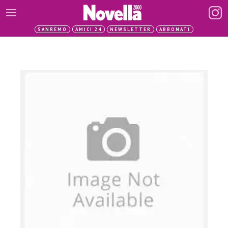
SANREMO
AMICI 24
NEWSLETTER
ABBONATI