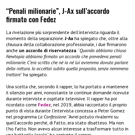
“Penali milionarie”, J-Ax sull’accordo
firmato con Fedez
La rivelazione più sorprendente dell’intervista riguarda il
momento della separazione.
J-Ax
ha spiegato che, oltre alla
chiusura della collaborazione professionale, i due firmarono
anche
un accordo di riservatezza
. “
Quando abbiamo chiuso
Newtopia abbiamo firmato un accordo che prevedeva penali
milionarie. C’era scritto che né io né lui avremmo dovuto parlare
della rottura. Io accettai subito quella proposta, senza nemmeno
trattare
” ha spiegato.
Una scelta che, secondo il rapper, lo ha portato a mantenere
il silenzio per anni, nonostante le continue domande ricevute
durante interviste e ospitate televisive. Il rapper ha poi
ricordato come
Fedez
, nel 2019, abbia raccontato il proprio
punto di vista durante l’intervista concessa a Peter Gomez
nel programma
La Confessione
. “Avrei potuto rivalermi su
quell’accordo perché, di fatto, era stato disatteso. Ma non
l’ho fatto. Non avevo alcun interesse a trasformare tutto in
una battaglia legale” ha aggiunto il rapper.