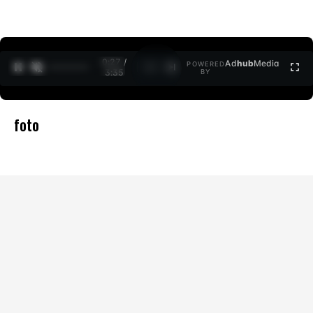
0:27 /
Ad
hub
Media
POWERED
1
/
2
3:35
BY
foto