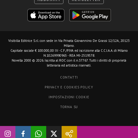
Visibilia Editrice S.r.l.
con sede in Via Privata Giovannino De Grassi 12/12A, 20123
Milano.
Capitale sociale € 100.000,00 I.V. - C.F./P.IVA ed iscrizione alla C.C.I.A.A. di Milano
N.10269990965 - REA MI-2519578.
Novella 2000 © 2026. Iscritta al ROC con il n.37767. Tutti i diritti di proprietà
letteraria ed artistica riservati.
CONTATTI
PRIVACY E COOKIES POLICY
IMPOSTAZIONI COOKIE
TORNA SU