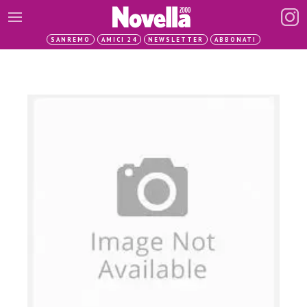
SANREMO
AMICI 24
NEWSLETTER
ABBONATI