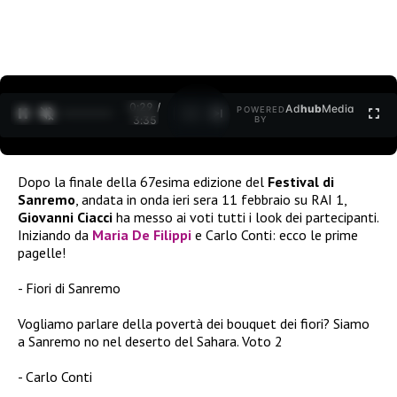
0:30 /
Ad
hub
Media
POWERED
1
/
2
3:35
BY
Dopo la finale della 67esima edizione del
Festival di
Sanremo
, andata in onda ieri sera 11 febbraio su RAI 1,
Giovanni Ciacci
ha messo ai voti tutti i look dei partecipanti.
Iniziando da
Maria De Filippi
e Carlo Conti: ecco le prime
pagelle!
Fiori di Sanremo
Vogliamo parlare della povertà dei bouquet dei fiori? Siamo
a Sanremo no nel deserto del Sahara. Voto 2
Carlo Conti