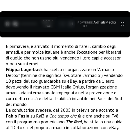
0:27 /
Ad
hub
Media
POWERED
1
/
2
1:40
BY
È primavera, è arrivato il momento di fare il cambio degli
armadi, e per molte italiane è anche l’occasione per liberarsi
di quello che non usano più, vendendo i loro capi e accessori
moda su internet.
Filippa Lagerback
ha scelto di organizzare un “Armadio
Detox” (termine che significa “svuotare l’armadio”) vendendo
10 pezzi del suo guardaroba su eBay, a partire da 1 euro,
devolvendo il ricavato CBM Italia Onlus, l’organizzazione
umanitaria internazionale impegnata nella prevenzione e
cura della cecità e della disabilità infantile nei Paesi del Sud
del mondo.
La conduttrice svedese, dal 2005 in televisione accanto a
Fabio Fazio
su Rai3 a
Che tempo che fa
e ora anche su Tv8
con il programma pomeridiano
The Real
, ha stilato una guida
al “Detox” del proprio armadio in collaborazione con eBay.