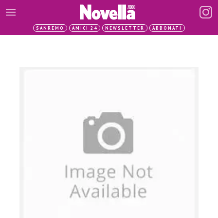
SANREMO
AMICI 24
NEWSLETTER
ABBONATI