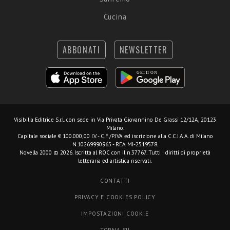
Cucina
ABBONATI
NEWSLETTER
Visibilia Editrice S.r.l.
con sede in Via Privata Giovannino De Grassi 12/12A, 20123
Milano.
Capitale sociale € 100.000,00 I.V. - C.F./P.IVA ed iscrizione alla C.C.I.A.A. di Milano
N.10269990965 - REA MI-2519578.
Novella 2000 © 2026. Iscritta al ROC con il n.37767. Tutti i diritti di proprietà
letteraria ed artistica riservati.
CONTATTI
PRIVACY E COOKIES POLICY
IMPOSTAZIONI COOKIE