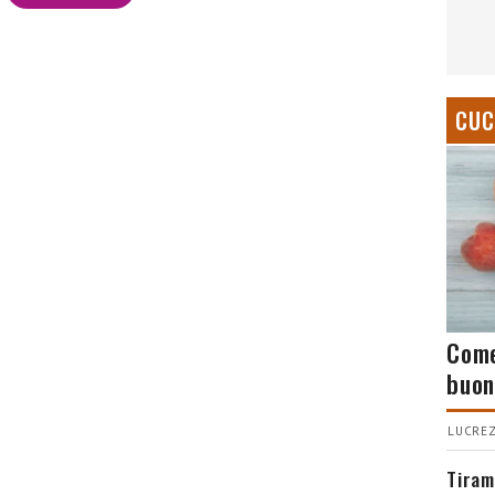
CUC
Come
buon
LUCREZ
Tiram