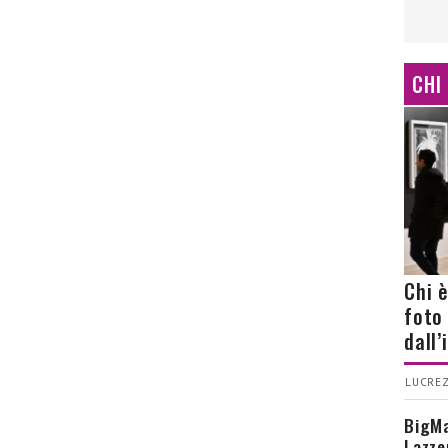
CHI
Chi 
foto
dall
LUCREZ
BigMa
Lazze