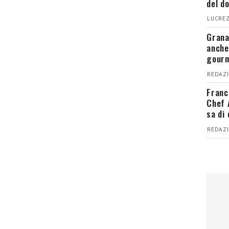
del d
LUCREZ
Grana
anche
gour
REDAZI
Franc
Chef 
sa di
REDAZI