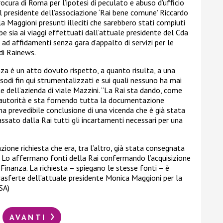
ocura di Roma per l’ipotesi di peculato e abuso d’ufficio
l presidente dell’associazione ‘Rai bene comune’ Riccardo
a Maggioni presunti illeciti che sarebbero stati compiuti
e sia ai viaggi effettuati dall’attuale presidente del Cda
a ad affidamenti senza gara d’appalto di servizi per le
di Rainews.
za è un atto dovuto rispetto, a quanto risulta, a una
sodi fin qui strumentalizzati e sui quali nessuno ha mai
te dell’azienda di viale Mazzini. “La Rai sta dando, come
autorità e sta fornendo tutta la documentazione
 una prevedibile conclusione di una vicenda che è già stata
ssato dalla Rai tutti gli incartamenti necessari per una
one richiesta che era, tra l’altro, già stata consegnata
, Lo affermano fonti della Rai confermando l’acquisizione
Finanza. La richiesta – spiegano le stesse fonti – è
e trasferte dell’attuale presidente Monica Maggioni per la
SA)
AVANTI