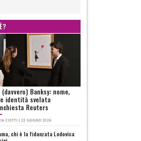
 È?
è (davvero) Banksy: nome,
 e identità svelata
’inchiesta Reuters
IA CIOTTI | 13 GIUGNO 2026
ma, chi è la fidanzata Lodovica
rini