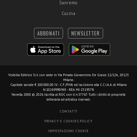
Sanremo
Cucina
ABBONATI
NEWSLETTER
Visibilia Editrice S.r.l.
con sede in Via Privata Giovannino De Grassi 12/12A, 20123
Milano.
Capitale sociale € 100.000,00 I.V. - C.F./P.IVA ed iscrizione alla C.C.I.A.A. di Milano
N.10269990965 - REA MI-2519578.
Novella 2000 © 2026. Iscritta al ROC con il n.37767. Tutti i diritti di proprietà
letteraria ed artistica riservati.
CONTATTI
PRIVACY E COOKIES POLICY
IMPOSTAZIONI COOKIE