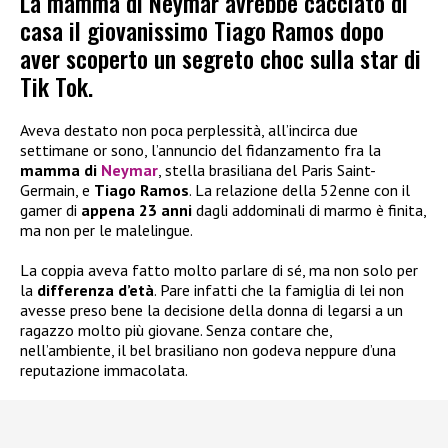
La mamma di Neymar avrebbe cacciato di
casa il giovanissimo Tiago Ramos dopo
aver scoperto un segreto choc sulla star di
Tik Tok.
Aveva destato non poca perplessità, all’incirca due
settimane or sono, l’annuncio del fidanzamento fra la
mamma di
Neymar
, stella brasiliana del Paris Saint-
Germain, e
Tiago Ramos
. La relazione della 52enne con il
gamer di
appena 23 anni
dagli addominali di marmo è finita,
ma non per le malelingue.
La coppia aveva fatto molto parlare di sé, ma non solo per
la
differenza d’età
. Pare infatti che la famiglia di lei non
avesse preso bene la decisione della donna di legarsi a un
ragazzo molto più giovane. Senza contare che,
nell’ambiente, il bel brasiliano non godeva neppure d’una
reputazione immacolata.