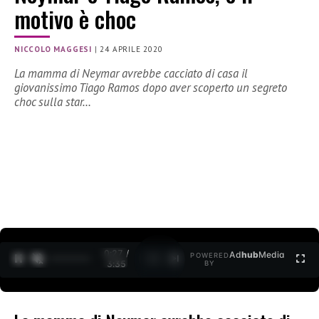
motivo è choc
NICCOLO MAGGESI
|
24 APRILE 2020
La mamma di Neymar avrebbe cacciato di casa il
giovanissimo Tiago Ramos dopo aver scoperto un segreto
choc sulla star…
0:27 /
Ad
hub
Media
POWERED
1
/
2
3:35
BY