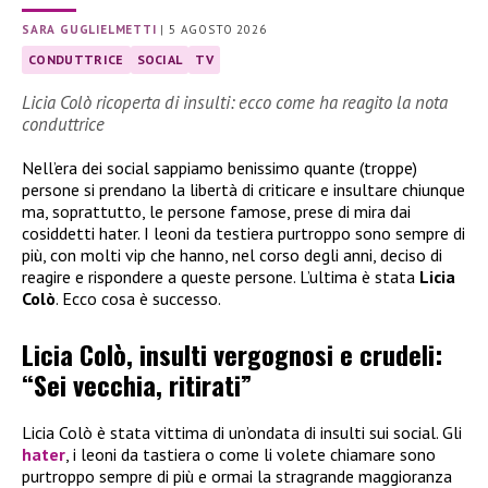
SARA GUGLIELMETTI
|
5 AGOSTO 2026
CONDUTTRICE
SOCIAL
TV
Licia Colò ricoperta di insulti: ecco come ha reagito la nota
conduttrice
Nell’era dei social sappiamo benissimo quante (troppe)
persone si prendano la libertà di criticare e insultare chiunque
ma, soprattutto, le persone famose, prese di mira dai
cosiddetti hater. I leoni da testiera purtroppo sono sempre di
più, con molti vip che hanno, nel corso degli anni, deciso di
reagire e rispondere a queste persone. L’ultima è stata
Licia
Colò
. Ecco cosa è successo.
Licia Colò, insulti vergognosi e crudeli:
“Sei vecchia, ritirati”
Licia Colò è stata vittima di un’ondata di insulti sui social. Gli
hater
, i leoni da tastiera o come li volete chiamare sono
purtroppo sempre di più e ormai la stragrande maggioranza