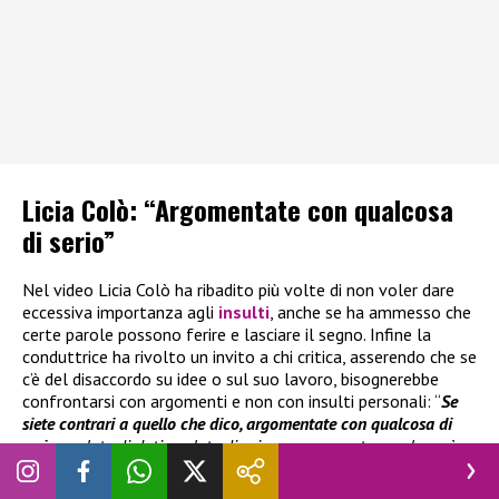
Licia Colò: “Argomentate con qualcosa
di serio”
Nel video Licia Colò ha ribadito più volte di non voler dare
eccessiva importanza agli
insulti
, anche se ha ammesso che
certe parole possono ferire e lasciare il segno. Infine la
conduttrice ha rivolto un invito a chi critica, asserendo che se
c’è del disaccordo su idee o sul suo lavoro, bisognerebbe
confrontarsi con argomenti e non con insulti personali: “
Se
siete contrari a quello che dico, argomentate con qualcosa di
serio
, parlate di dati, parlate di scienza, ma queste parole così
gratuite non meritano l’attenzione di nessuno, però non
meritano neanche di ferire
.” Tantissimi sono stati i messaggi di