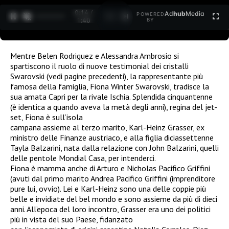
0:15 /
Ad
hub
Media
POWERED
1
/
2
1:40
BY
Mentre Belen Rodriguez e Alessandra Ambrosio si
spartiscono il ruolo di nuove testimonial dei cristalli
Swarovski (vedi pagine precedenti), la rappresentante più
famosa della famiglia, Fiona Winter Swarovski, tradisce la
sua amata Capri per la rivale Ischia. Splendida cinquantenne
(è identica a quando aveva la metà degli anni), regina del jet-
set, Fiona è sull’isola
campana assieme al terzo marito, Karl-Heinz Grasser, ex
ministro delle Finanze austriaco, e alla figlia diciassettenne
Tayla Balzarini, nata dalla relazione con John Balzarini, quelli
delle pentole Mondial Casa, per intenderci.
Fiona è mamma anche di Arturo e Nicholas Pacifico Griffini
(avuti dal primo marito Andrea Pacifico Griffini (imprenditore
pure lui, ovvio). Lei e Karl-Heinz sono una delle coppie più
belle e invidiate del bel mondo e sono assieme da più di dieci
anni. All’epoca del loro incontro, Grasser era uno dei politici
più in vista del suo Paese, fidanzato