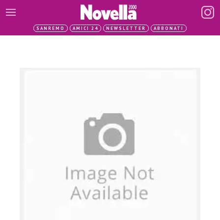
SANREMO
AMICI 24
NEWSLETTER
ABBONATI