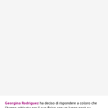
Georgina Rodriguez
ha deciso di rispondere a coloro che
l’hanno criticata per il suo fisico con un lungo post su