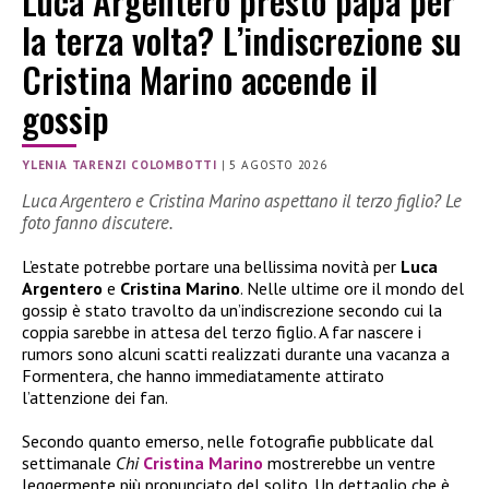
Luca Argentero presto papà per
la terza volta? L’indiscrezione su
Cristina Marino accende il
gossip
YLENIA TARENZI COLOMBOTTI
|
5 AGOSTO 2026
Luca Argentero e Cristina Marino aspettano il terzo figlio? Le
foto fanno discutere.
L’estate potrebbe portare una bellissima novità per
Luca
Argentero
e
Cristina Marino
. Nelle ultime ore il mondo del
gossip è stato travolto da un’indiscrezione secondo cui la
coppia sarebbe in attesa del terzo figlio. A far nascere i
rumors sono alcuni scatti realizzati durante una vacanza a
Formentera, che hanno immediatamente attirato
l’attenzione dei fan.
Secondo quanto emerso, nelle fotografie pubblicate dal
settimanale
Chi
Cristina Marino
mostrerebbe un ventre
leggermente più pronunciato del solito. Un dettaglio che è