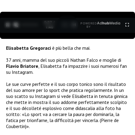
0:27 /
Ad
hub
Media
POWERED
1
/
2
1:40
BY
Elisabetta Gregoraci
è più bella che mai.
37 anni, mamma del suo piccoli Nathan Falco e moglie di
Flavio Briatore
, Elisabetta fa impazzire i suoi numerosi fan
su Instagram.
Le sue curve perfette e il suo corpo tonico sono il risultato
del suo amore per lo sport che pratica regolarmente. In un
suo scatto su Instagram si vede Elisabetta in tenuta ginnica
che mette in mostra il suo addome perfettamente scolpito
e il suo décolleté esplosivo come didascalia alla foto ha
scritto: «
Lo sport va a cercare la paura per dominarla, la
fatica per trionfarne, la difficoltà per vincerla. (Pierre de
Coubertin)».