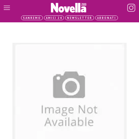
SANREMO
AMICI 24
NEWSLETTER
ABBONATI