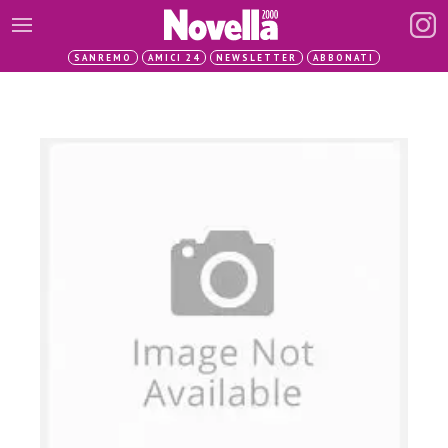
SANREMO
AMICI 24
NEWSLETTER
ABBONATI