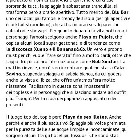
sorprende tutti, la spiaggia è abbastanza tranquilla, si
trasforma però a orario aperitivo. Tutto merito del
Blu Bar
,
uno dei locali più famosi e trendy dell’isola (per gli aperitivi e
i cocktail straordinari), che attira in orari serali parecchi
calciatori e showgirl. Per quanto riguarda la vita notturna, i
personaggi famosi scelgono anche
Playa es Pujols
, che
ospita alcuni locali super gettonati e di tendenza come
la
discoteca Xueno
e il
Bananas&Co
. Un vero e proprio
must per chi vuole “fare serata” fino a molto tardi, oltre che
tappa di dj di calibro internazionale come
Bob Sinclair
. La
mattina invece, non è raro incontrare qualche star a
Cala
Savina
, stupenda spiaggia di sabbia bianca, da cui godersi
anche la vista di Ibiza, che offre un’atmosfera molto
rilassante. Facilissimo in questa zona imbattersi in
dei topless e in personaggi che si lasciano andare ad outfit
più… “spogli”. Per la gioia dei paparazzi appostati o dei
presenti.
Il luogo top del top è però
Playa de ses Illetes.
Anche
perché è anche il più esclusivo. Spiaggia più volte premiata
per la purezza delle sue acque limpide e incontaminate, qui
sorgono alcuni tra gli hotel più lussuosi. Che sono stati