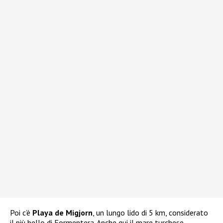
Poi c’è
Playa de Migjorn
, un lungo lido di 5 km, considerato
il più bello di Formentera. Anche qui il mare turchese