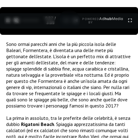
0:27 /
Ad
hub
Media
POWERED
1
/
2
3:35
BY
Sono ormai parecchi anni che la più piccola isola delle
Baleari, Formentera, è diventata una delle mete più
gettonate dell’estate. L’isola è un perfetto mix di attrattive
per gli amanti dell’estate, del mare e delle tendenze:
spiagge splendide di sabbia fine, acqua caraibica e cristallina,
natura selvaggia e la proverbiale vita notturna. Ed è proprio
per questo che Formentera è anche un’isola amata da ogni
genere di vip, internazionali o italiani che siano. Per nulla rari
da trovare se frequentate le spiagge e i locali giusti. Ma
quali sono le spiagge più belle, che sono anche quelle dove
possiamo trovare i personaggi famosi in questo 2017?
La prima in assoluto, tra le preferite delle celebrità, è senza
dubbio
Rigatoni Beach
. Spiaggia apprezzatissima da tanti
calciatori (ed ex calciatori che sono rimasti comunque volti
noti), qui è molto facile incontrare Bobo Vieri, che ormai qui