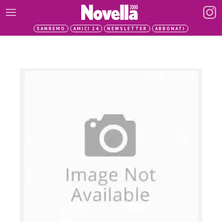
SANREMO
AMICI 24
NEWSLETTER
ABBONATI