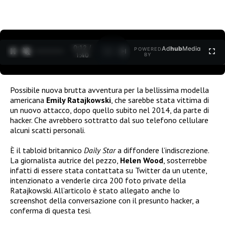
0:12 /
Ad
hub
Media
POWERED
1
/
2
1:40
BY
Possibile nuova brutta avventura per la bellissima modella
americana
Emily Ratajkowski
, che sarebbe stata vittima di
un nuovo attacco, dopo quello subito nel 2014, da parte di
hacker. Che avrebbero sottratto dal suo telefono cellulare
alcuni scatti personali.
È il tabloid britannico
Daily Star
a diffondere l’indiscrezione.
La giornalista autrice del pezzo,
Helen Wood
, sosterrebbe
infatti di essere stata contattata su Twitter da un utente,
intenzionato a venderle circa 200 foto private della
Ratajkowski. All’articolo è stato allegato anche lo
screenshot della conversazione con il presunto hacker, a
conferma di questa tesi.