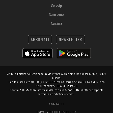
Gossip
Sanremo
Cucina
ABBONATI
NEWSLETTER
Visibilia Editrice S.r.l.
con sede in Via Privata Giovannino De Grassi 12/12A, 20123
Milano.
Capitale sociale € 100.000,00 I.V. - C.F./P.IVA ed iscrizione alla C.C.I.A.A. di Milano
N.10269990965 - REA MI-2519578.
Novella 2000 © 2026. Iscritta al ROC con il n.37767. Tutti i diritti di proprietà
letteraria ed artistica riservati.
CONTATTI
PRIVACY E COOKIES POLICY