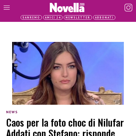
SANREMO
AMICI 24
NEWSLETTER
ABBONATI
NEWS
Caos per la foto choc di Nilufar
Addati con Stefano: risponde