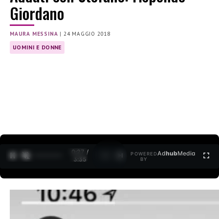
Giordano
MAURA MESSINA
|
24 MAGGIO 2018
UOMINI E DONNE
0:28 /
Ad
hub
Media
POWERED
1
/
2
3:35
BY