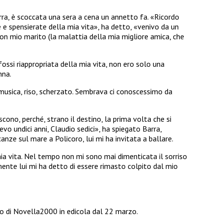
arra, è scoccata una sera a cena un annetto fa. «Ricordo
 e spensierate della mia vita», ha detto, «venivo da un
 con mio marito (la malattia della mia migliore amica, che
ossi riappropriata della mia vita, non ero solo una
nna.
usica, riso, scherzato. Sembrava ci conoscessimo da
cono, perché, strano il destino, la prima volta che si
evo undici anni, Claudio sedici», ha spiegato Barra,
anze sul mare a Policoro, lui mi ha invitata a ballare.
mia vita. Nel tempo non mi sono mai dimenticata il sorriso
ente lui mi ha detto di essere rimasto colpito dal mio
o di Novella2000 in edicola dal 22 marzo.