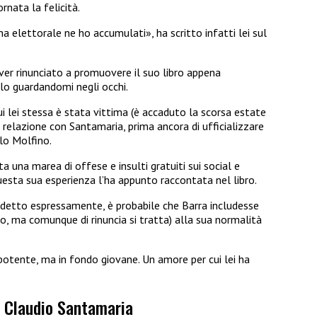
rnata la felicità.
a elettorale ne ho accumulati», ha scritto infatti lei sul
aver rinunciato a promuovere il suo libro appena
lo guardandomi negli occhi.
ui lei stessa è stata vittima (è accaduto la scorsa estate
 relazione con Santamaria, prima ancora di ufficializzare
lo Molfino.
a una marea di offese e insulti gratuiti sui social e
esta sua esperienza l’ha appunto raccontata nel libro.
a detto espressamente, è probabile che Barra includesse
co, ma comunque di rinuncia si tratta) alla sua normalità
otente, ma in fondo giovane. Un amore per cui lei ha
n Claudio Santamaria