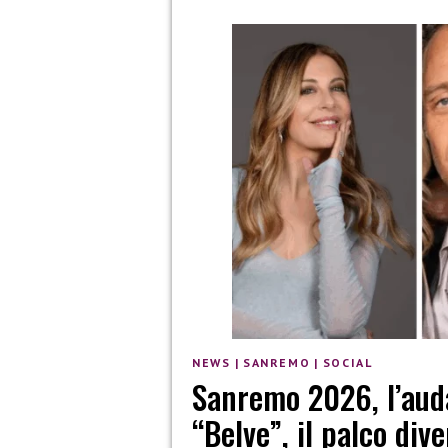
NEWS
|
SANREMO
|
SOCIAL
Sanremo 2026, l’audac
“Belve”, il palco div