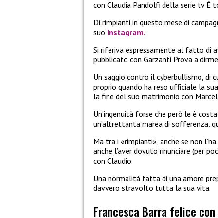
con Claudia Pandolfi della serie tv É to
Di rimpianti in questo mese di campagn
suo
Instagram.
Si riferiva espressamente al fatto di 
pubblicato con Garzanti Prova a dirme
Un saggio contro il cyberbullismo, di c
proprio quando ha reso ufficiale la sua
la fine del suo matrimonio con Marcel
Un’ingenuità forse che però le è costat
un’altrettanta marea di sofferenza, qu
Ma tra i «rimpianti», anche se non l’h
anche l’aver dovuto rinunciare (per po
con Claudio.
Una normalità fatta di una amore prep
davvero stravolto tutta la sua vita.
Francesca Barra felice co