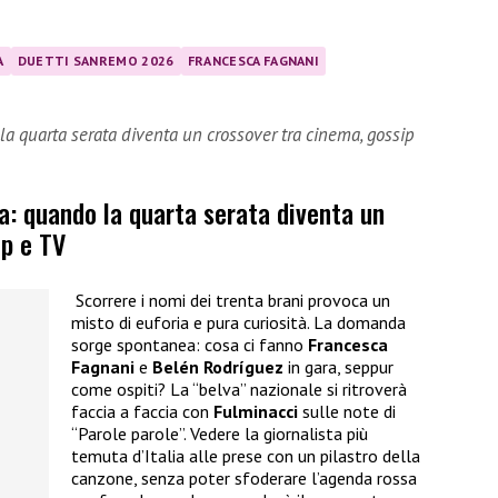
A
DUETTI SANREMO 2026
FRANCESCA FAGNANI
a quarta serata diventa un crossover tra cinema, gossip
a: quando la quarta serata diventa un
ip e TV
Scorrere i nomi dei trenta brani provoca un
misto di euforia e pura curiosità. La domanda
sorge spontanea: cosa ci fanno
Francesca
Fagnani
e
Belén Rodríguez
in gara, seppur
come ospiti? La “belva” nazionale si ritroverà
faccia a faccia con
Fulminacci
sulle note di
“Parole parole”. Vedere la giornalista più
temuta d’Italia alle prese con un pilastro della
canzone, senza poter sfoderare l’agenda rossa