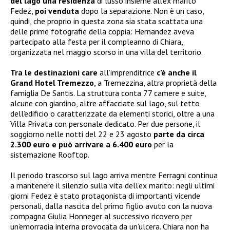
del lago una residenza
di lusso insieme all’ex marito
Fedez,
poi venduta
dopo la separazione. Non è un caso,
quindi, che proprio in questa zona sia stata scattata una
delle prime fotografie della coppia: Hernandez aveva
partecipato alla festa per il compleanno di Chiara,
organizzata nel maggio scorso in una villa del territorio.
Tra le destinazioni care
all’imprenditrice
c’è anche il
Grand Hotel Tremezzo
, a Tremezzina, altra proprietà della
famiglia De Santis. La struttura conta 77 camere e suite,
alcune con giardino, altre affacciate sul lago, sul tetto
dell’edificio o caratterizzate da elementi storici, oltre a una
Villa Privata con personale dedicato. Per due persone, il
soggiorno nelle notti del 22 e 23 agosto
parte da circa
2.300 euro e può arrivare a 6.400 euro
per la
sistemazione Rooftop.
Il periodo trascorso sul lago arriva mentre Ferragni continua
a mantenere il silenzio sulla vita dell’ex marito: negli ultimi
giorni Fedez è stato protagonista di importanti vicende
personali, dalla nascita del primo figlio avuto con la nuova
compagna Giulia Honneger al successivo ricovero per
un’emorragia interna provocata da un’ulcera. Chiara non ha