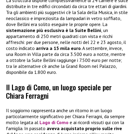
La struttura dispone complessivamente di 24 camere e suite
distribuite in tre edifici circondati da circa tre ettari di giardini.
Tra gli ambienti più suggestivi c’è la Sala della Musica, in stile
neoclassico e impreziosita da lampadari in vetro soffiato,
dove Bellini era solito eseguire le proprie opere. La
sistemazione più esclusiva è la Suite Bellini
, un
appartamento di 250 metri quadrati con vista e ricchi
affreschi: per due persone, nelle notti del 22 e 23 agosto, il
costo indicato
arriva a 15 mila euro
. A settembre, invece,
una Room in Villa parte da circa 3.500 euro a notte, mentre
a ottobre la Suite Bellini raggiunge i 7.500 euro per notte;
tra le alternative c’è anche la Grand Room nel Palazzo,
disponibile da 1.800 euro.
Il Lago di Como, un luogo speciale per
Chiara Ferragni
Il soggiorno rappresenta anche un ritorno in un luogo
particolarmente significativo per Chiara Ferragni, da sempre
molto legata al
Lago di Como
e ai ricordi vissuti qui con la
famiglia. In passato
aveva acquistato proprio sulle rive