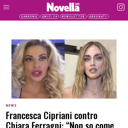
SANREMO
AMICI 24
NEWSLETTER
ABBONATI
NEWS
Francesca Cipriani contro
Chiara Ferragni: “Non so come