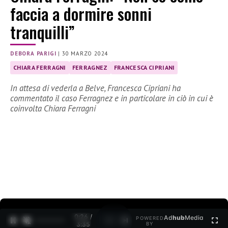
faccia a dormire sonni
tranquilli”
DEBORA PARIGI
|
30 MARZO 2024
CHIARA FERRAGNI
FERRAGNEZ
FRANCESCA CIPRIANI
In attesa di vederla a Belve, Francesca Cipriani ha
commentato il caso Ferragnez e in particolare in ciò in cui è
coinvolta Chiara Ferragni
0:27 /
Ad
hub
Media
POWERED
1
/
2
3:35
BY