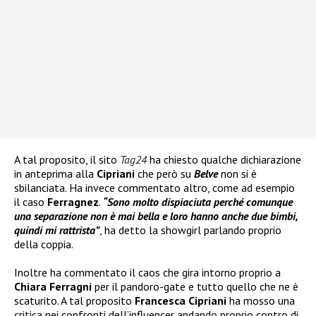
A tal proposito, il sito
Tag24
ha chiesto qualche dichiarazione
in anteprima alla
Cipriani
che però su
Belve
non si è
sbilanciata. Ha invece commentato altro, come ad esempio
il caso
Ferragnez
.
“Sono molto dispiaciuta perché comunque
una separazione non è mai bella e loro hanno anche due bimbi,
quindi mi rattrista”
, ha detto la showgirl parlando proprio
della coppia.
Inoltre ha commentato il caos che gira intorno proprio a
Chiara Ferragni
per il pandoro-gate e tutto quello che ne è
scaturito. A tal proposito
Francesca Cipriani
ha mosso una
critica nei confronti dell’influencer andando proprio contro di