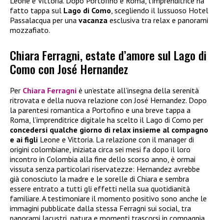
Leone e Vittoria. Dopo Portofino e Roma, l’imprenditrice ha
fatto tappa sul
Lago di Como
, scegliendo il lussuoso Hotel
Passalacqua per una
vacanza
esclusiva tra relax e panorami
mozzafiato.
Chiara Ferragni, estate d’amore sul Lago di
Como con José Hernandez
Per
Chiara Ferragni
è un’estate all’insegna della serenità
ritrovata e della nuova relazione con José Hernandez. Dopo
la parentesi romantica a Portofino e una breve tappa a
Roma, l’imprenditrice digitale ha scelto il Lago di Como per
concedersi qualche giorno di relax insieme al compagno
e ai figli
Leone e Vittoria. La relazione con il manager di
origini colombiane, iniziata circa sei mesi fa dopo il loro
incontro in Colombia alla fine dello scorso anno, è ormai
vissuta senza particolari riservatezze: Hernandez avrebbe
già conosciuto la madre e le sorelle di Chiara e sembra
essere entrato a tutti gli effetti nella sua quotidianità
familiare. A testimoniare il momento positivo sono anche le
immagini pubblicate dalla stessa Ferragni sui social, tra
panorami lacustri, natura e momenti trascorsi in compagnia