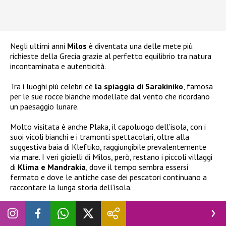
Negli ultimi anni
Milos
è diventata una delle mete più
richieste della Grecia grazie al perfetto equilibrio tra natura
incontaminata e autenticità.
Tra i luoghi più celebri c’è
la spiaggia di Sarakiniko
, famosa
per le sue rocce bianche modellate dal vento che ricordano
un paesaggio lunare.
Molto visitata è anche Plaka, il capoluogo dell’isola, con i
suoi vicoli bianchi e i tramonti spettacolari, oltre alla
suggestiva baia di Kleftiko, raggiungibile prevalentemente
via mare. I veri gioielli di Milos, però, restano i piccoli villaggi
di
Klima e Mandrakia
, dove il tempo sembra essersi
fermato e dove le antiche case dei pescatori continuano a
raccontare la lunga storia dell’isola.
Il
viaggio di
Chiara Ferragni
è proseguito anche a Kimolos,
una piccola isola situata a meno di un chilometro da Milos