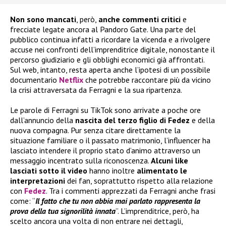
Non sono mancati
, però,
anche commenti critici
e
frecciate legate ancora al Pandoro Gate. Una parte del
pubblico continua infatti a ricordare la vicenda e a rivolgere
accuse nei confronti dell’imprenditrice digitale, nonostante il
percorso giudiziario e gli obblighi economici già affrontati.
Sul web, intanto, resta aperta anche l’ipotesi di un possibile
documentario
Netflix
che potrebbe raccontare più da vicino
la crisi attraversata da Ferragni e la sua ripartenza.
Le parole di Ferragni su TikTok sono arrivate a poche ore
dall’annuncio della
nascita del terzo figlio di Fedez
e della
nuova compagna. Pur senza citare direttamente la
situazione familiare o il passato matrimonio, l’influencer ha
lasciato intendere il proprio stato d’animo attraverso un
messaggio incentrato sulla riconoscenza.
Alcuni like
lasciati sotto il video
hanno inoltre
alimentato le
interpretazioni
dei fan, soprattutto rispetto alla relazione
con
Fedez
. Tra i commenti apprezzati da Ferragni anche frasi
come: “
Il fatto che tu non abbia mai parlato rappresenta la
prova della tua signorilità innata
”. L’imprenditrice, però, ha
scelto ancora una volta di non entrare nei dettagli,