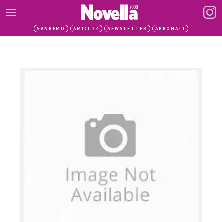
SANREMO
AMICI 24
NEWSLETTER
ABBONATI