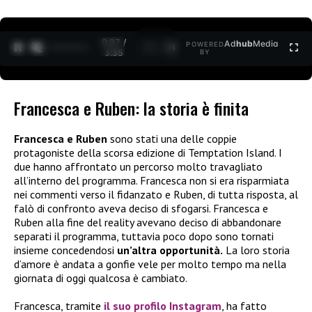
0:28 /
Ad
hub
Media
POWERED
1
/
2
3:35
BY
Francesca e Ruben: la storia è finita
Francesca e Ruben
sono stati una delle coppie
protagoniste della scorsa edizione di Temptation Island. I
due hanno affrontato un percorso molto travagliato
all’interno del programma. Francesca non si era risparmiata
nei commenti verso il fidanzato e Ruben, di tutta risposta, al
falò di confronto aveva deciso di sfogarsi. Francesca e
Ruben alla fine del reality avevano deciso di abbandonare
separati il programma, tuttavia poco dopo sono tornati
insieme concedendosi
un’altra opportunità.
La loro storia
d’amore è andata a gonfie vele per molto tempo ma nella
giornata di oggi qualcosa è cambiato.
Francesca, tramite
il suo profilo Instagram
, ha fatto