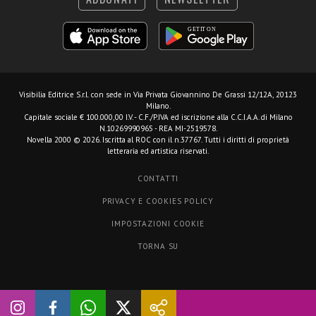
Visibilia Editrice S.r.l.
con sede in Via Privata Giovannino De Grassi 12/12A, 20123
Milano.
Capitale sociale € 100.000,00 I.V. - C.F./P.IVA ed iscrizione alla C.C.I.A.A. di Milano
N.10269990965 - REA MI-2519578.
Novella 2000 © 2026. Iscritta al ROC con il n.37767. Tutti i diritti di proprietà
letteraria ed artistica riservati.
CONTATTI
PRIVACY E COOKIES POLICY
IMPOSTAZIONI COOKIE
TORNA SU