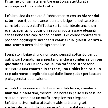
l’insieme più formale, mentre una borsa strutturata
aggiunge un tocco sofisticato.
Un’altra idea da copiare è l’abbinamento con un
blazer dai
colori neutri
, come bianco, panna o beige. Il risultato è un
completo estivo dall’effetto sartoriale, ideale anche per
eventi, aperitivi o occasioni in cui si vuole essere eleganti
senza indossare capi troppo pesanti. Per creare contrasto si
possono aggiungere
accessori color cuoio, gioielli dorati o
una scarpa nera
dal design semplice.
I pantaloni beige di lino non sono pensati soltanto per gli
outfit più formali, ma si prestano anche a
combinazioni più
quotidiane
. Per un look casual ma raffinato si possono
abbinare a una
canotta in cotone, una t-shirt basica o un
top aderente
, scegliendo capi dalle linee pulite per lasciare
protagonista il pantalone.
Ai piedi funzionano molto bene
sandali bassi, sneakers
bianche o ballerine
, mentre una borsa in pelle o in tessuto
naturale completa un outfit semplice ma elegante.
Un’alternativa molto attuale è abbinarli a un
gilet
sartoriale
, una delle tendenze più amate del momento: