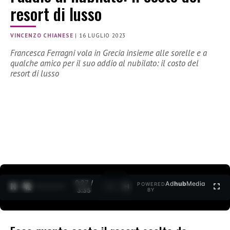
resort di lusso
VINCENZO CHIANESE
|
16 LUGLIO 2023
Francesca Ferragni vola in Grecia insieme alle sorelle e a
qualche amico per il suo addio al nubilato: il costo del
resort di lusso
0:28 /
Ad
hub
Media
POWERED
1
/
2
3:35
BY