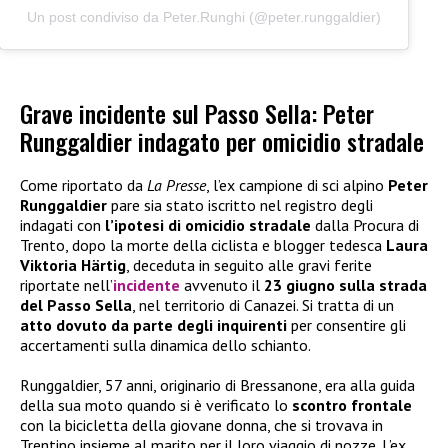
Un post condiviso da Peter.Runghi (@peter.runggaldier)
Grave incidente sul Passo Sella: Peter
Runggaldier indagato per omicidio stradale
Come riportato da
La Presse
, l’ex campione di sci alpino
Peter
Runggaldier
pare sia stato iscritto nel registro degli
indagati con
l’ipotesi di omicidio stradale
dalla Procura di
Trento, dopo la morte della ciclista e blogger tedesca
Laura
Viktoria Härtig
, deceduta in seguito alle gravi ferite
riportate nell’
incidente
avvenuto il
23 giugno sulla strada
del Passo Sella
, nel territorio di Canazei. Si tratta di un
atto dovuto da parte degli inquirenti
per consentire gli
accertamenti sulla dinamica dello schianto.
Runggaldier, 57 anni, originario di Bressanone, era alla guida
della sua moto quando si è verificato lo
scontro frontale
con la bicicletta della giovane donna, che si trovava in
Trentino insieme al marito per il loro viaggio di nozze. L’ex