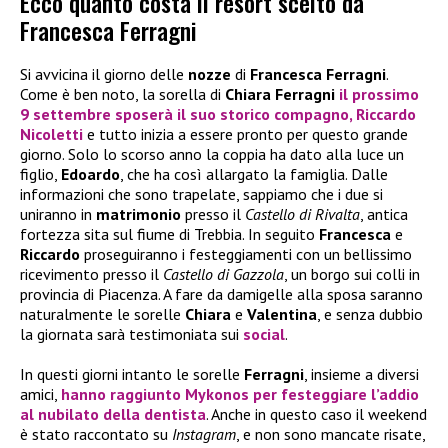
Ecco quanto costa il resort scelto da
Francesca Ferragni
Si avvicina il giorno delle
nozze
di
Francesca Ferragni
.
Come è ben noto, la sorella di
Chiara Ferragni
il prossimo
9 settembre sposerà il suo storico compagno,
Riccardo
Nicoletti
e tutto inizia a essere pronto per questo grande
giorno. Solo lo scorso anno la coppia ha dato alla luce un
figlio,
Edoardo
, che ha così allargato la famiglia. Dalle
informazioni che sono trapelate, sappiamo che i due si
uniranno in
matrimonio
presso il
Castello di Rivalta
, antica
fortezza sita sul fiume di Trebbia. In seguito
Francesca
e
Riccardo
proseguiranno i festeggiamenti con un bellissimo
ricevimento presso il
Castello di Gazzola
, un borgo sui colli in
provincia di Piacenza. A fare da damigelle alla sposa saranno
naturalmente le sorelle
Chiara
e
Valentina
, e senza dubbio
la giornata sarà testimoniata sui
social
.
In questi giorni intanto le sorelle
Ferragni
, insieme a diversi
amici,
hanno raggiunto Mykonos per festeggiare l’addio
al nubilato della dentista
. Anche in questo caso il weekend
è stato raccontato su
Instagram
, e non sono mancate risate,