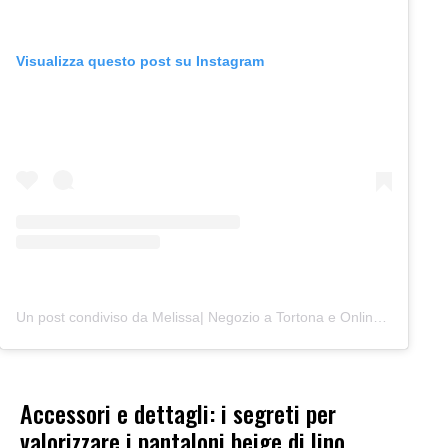
Visualizza questo post su Instagram
Un post condiviso da Melissa| Negozio a Tortona e Online (@junocreativelab)
Accessori e dettagli: i segreti per
valorizzare i pantaloni beige di lino