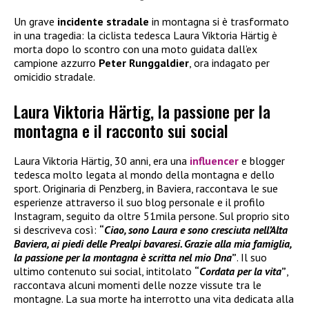
Un grave
incidente stradale
in montagna si è trasformato
in una tragedia: la ciclista tedesca Laura Viktoria Härtig è
morta dopo lo scontro con una moto guidata dall’ex
campione azzurro
Peter Runggaldier
, ora indagato per
omicidio stradale.
Laura Viktoria Härtig, la passione per la
montagna e il racconto sui social
Laura Viktoria Härtig, 30 anni, era una
influencer
e blogger
tedesca molto legata al mondo della montagna e dello
sport. Originaria di Penzberg, in Baviera, raccontava le sue
esperienze attraverso il suo blog personale e il profilo
Instagram, seguito da oltre 51mila persone. Sul proprio sito
si descriveva così:
“
Ciao, sono Laura e sono cresciuta nell’Alta
Baviera, ai piedi delle Prealpi bavaresi. Grazie alla mia famiglia,
la passione per la montagna è scritta nel mio Dna
”
. Il suo
ultimo contenuto sui social, intitolato
“
Cordata per la vita
”
,
raccontava alcuni momenti delle nozze vissute tra le
montagne. La sua morte ha interrotto una vita dedicata alla