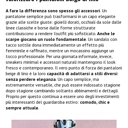
A fare la differenza sono spesso gli accessori
. Un
pantalone semplice può trasformarsi in un capo elegante
grazie alle scelte giuste: gioielli dorati, occhiali da sole dalle
linee classiche e borse dalle forme strutturate
contribuiscono a rendere l’outfit più sofisticato.
Anche le
scarpe giocano un ruolo fondamentale
. Un sandalo con
tacco sottile dona immediatamente un effetto più
femminile e raffinato, mentre un mocassino aggiunge un
tocco professionale. Per una giornata informale, invece,
sneakers minimal e accessori naturali mantengono il look
fresco e contemporaneo. Il vero punto di forza dei pantaloni
beige di lino è la loro
capacità di adattarsi a stili diversi
senza perdere eleganza
. Un capo semplice, ma
estremamente versatile, che può essere indossato stagione
dopo stagione cambiando soltanto abbinamenti e dettagli.
Proprio per questo continua a essere uno degli investimenti
più interessanti del guardaroba estivo:
comodo, chic e
sempre attuale
.