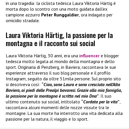
in una tragedia: la ciclista tedesca Laura Viktoria Härtig è
morta dopo lo scontro con una moto guidata dall’ex
campione azzurro
Peter Runggaldier
, ora indagato per
omicidio stradale.
Laura Viktoria Härtig, la passione per la
montagna e il racconto sui social
Laura Viktoria Härtig, 30 anni, era una
influencer
e blogger
tedesca molto legata al mondo della montagna e dello
sport. Originaria di Penzberg, in Baviera, raccontava le sue
esperienze attraverso il suo blog personale e il profilo
Instagram, seguito da oltre 51mila persone. Sul proprio sito
si descriveva così:
“
Ciao, sono Laura e sono cresciuta nell’Alta
Baviera, ai piedi delle Prealpi bavaresi. Grazie alla mia famiglia,
la passione per la montagna è scritta nel mio Dna
”
. Il suo
ultimo contenuto sui social, intitolato
“
Cordata per la vita
”
,
raccontava alcuni momenti delle nozze vissute tra le
montagne. La sua morte ha interrotto una vita dedicata alla
passione per la natura, il viaggio e lo sport.