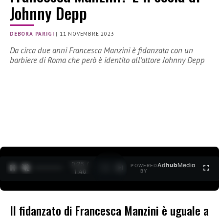
Johnny Depp
DEBORA PARIGI
|
11 NOVEMBRE 2023
Da circa due anni Francesca Manzini è fidanzata con un
barbiere di Roma che però è identito all’attore Johnny Depp
0:27 /
Ad
hub
Media
POWERED
1
/
2
1:40
BY
Il fidanzato di Francesca Manzini è uguale a