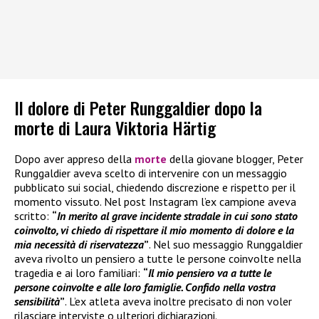
Il dolore di Peter Runggaldier dopo la
morte di Laura Viktoria Härtig
Dopo aver appreso della
morte
della giovane blogger, Peter
Runggaldier aveva scelto di intervenire con un messaggio
pubblicato sui social, chiedendo discrezione e rispetto per il
momento vissuto. Nel post Instagram l’ex campione aveva
scritto:
“
In merito al grave incidente stradale in cui sono stato
coinvolto, vi chiedo di rispettare il mio momento di dolore e la
mia necessità di riservatezza
”
. Nel suo messaggio Runggaldier
aveva rivolto un pensiero a tutte le persone coinvolte nella
tragedia e ai loro familiari:
“
Il mio pensiero va a tutte le
persone coinvolte e alle loro famiglie. Confido nella vostra
sensibilità
”
. L’ex atleta aveva inoltre precisato di non voler
rilasciare interviste o ulteriori dichiarazioni.