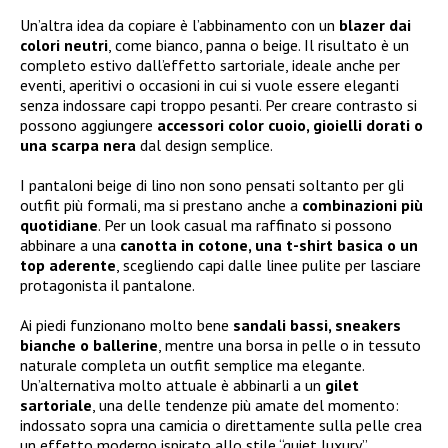
Un’altra idea da copiare è l’abbinamento con un
blazer dai
colori neutri
, come bianco, panna o beige. Il risultato è un
completo estivo dall’effetto sartoriale, ideale anche per
eventi, aperitivi o occasioni in cui si vuole essere eleganti
senza indossare capi troppo pesanti. Per creare contrasto si
possono aggiungere
accessori color cuoio, gioielli dorati o
una scarpa nera
dal design semplice.
I pantaloni beige di lino non sono pensati soltanto per gli
outfit più formali, ma si prestano anche a
combinazioni più
quotidiane
. Per un look casual ma raffinato si possono
abbinare a una
canotta in cotone, una t-shirt basica o un
top aderente
, scegliendo capi dalle linee pulite per lasciare
protagonista il pantalone.
Ai piedi funzionano molto bene
sandali bassi, sneakers
bianche o ballerine
, mentre una borsa in pelle o in tessuto
naturale completa un outfit semplice ma elegante.
Un’alternativa molto attuale è abbinarli a un
gilet
sartoriale
, una delle tendenze più amate del momento:
indossato sopra una camicia o direttamente sulla pelle crea
un effetto moderno ispirato allo stile “quiet luxury”.