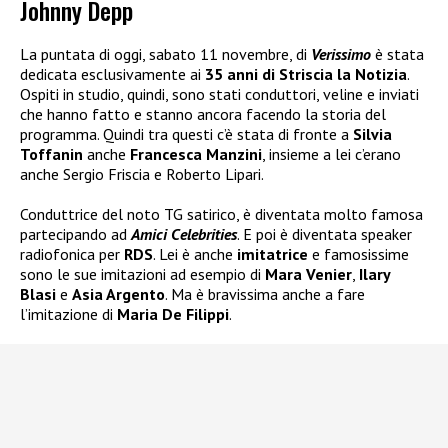
Johnny Depp
La puntata di oggi, sabato 11 novembre, di
Verissimo
è stata
dedicata esclusivamente ai
35 anni di Striscia la Notizia
.
Ospiti in studio, quindi, sono stati conduttori, veline e inviati
che hanno fatto e stanno ancora facendo la storia del
programma. Quindi tra questi c’è stata di fronte a
Silvia
Toffanin
anche
Francesca Manzini
, insieme a lei c’erano
anche Sergio Friscia e Roberto Lipari.
Conduttrice del noto TG satirico, è diventata molto famosa
partecipando ad
Amici Celebrities
. E poi è diventata speaker
radiofonica per
RDS
. Lei è anche
imitatrice
e famosissime
sono le sue imitazioni ad esempio di
Mara Venier
,
Ilary
Blasi
e
Asia Argento
. Ma è bravissima anche a fare
l’imitazione di
Maria De Filippi
.