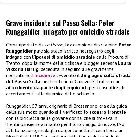
Grave incidente sul Passo Sella: Peter
Runggaldier indagato per omicidio stradale
Come riportato da
La Presse
, l’ex campione di sci alpino
Peter
Runggaldier
pare sia stato iscritto nel registro degli
indagati con
l’ipotesi di omicidio stradale
dalla Procura di
Trento, dopo la morte della ciclista e blogger tedesca
Laura
Viktoria Härtig
, deceduta in seguito alle gravi ferite
riportate nell’
incidente
avvenuto il
23 giugno sulla strada
del Passo Sella
, nel territorio di Canazei. Si tratta di un
atto dovuto da parte degli inquirenti
per consentire gli
accertamenti sulla dinamica dello schianto.
Runggaldier, 57 anni, originario di Bressanone, era alla guida
della sua moto quando si è verificato lo
scontro frontale
con la bicicletta della giovane donna, che si trovava in
Trentino insieme al marito per il loro viaggio di nozze. L’ex
atleta azzurro, medaglia d’argento nella discesa libera ai
Mondiali del 1991 e vincitore della Coppa del mondo di