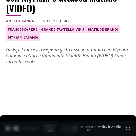
(VIDEO)
ANDREA SANNA
|
10 NOVEMBRE 2020
FRANCESCA PEPE
GRANDE FRATELLO VIP 5
MATILDE BRANDI
MYRIAM CATANIA
GF Vip: Francesca Pepe nega la rissa in puntata con Myriam
Catania e attacca duramente Matilde Brandi (VIDEO) Animi
incandescenti…
0:12 /
Ad
hub
Media
POWERED
1
/
2
1:40
BY