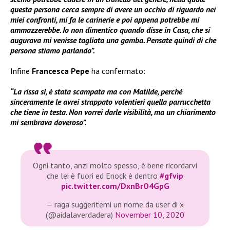
questa persona cerca sempre di avere un occhio di riguardo nei
miei confronti, mi fa le carinerie e poi appena potrebbe mi
ammazzerebbe. Io non dimentico quando disse in Casa, che si
augurava mi venisse tagliata una gamba. Pensate quindi di che
persona stiamo parlando”.
Infine
Francesca Pepe
ha confermato:
“La rissa sì, è stata scampata ma con Matilde, perché
sinceramente le avrei strappato volentieri quella parrucchetta
che tiene in testa. Non vorrei darle visibilità, ma un chiarimento
mi sembrava doveroso”.
Ogni tanto, anzi molto spesso, è bene ricordarvi
che lei è fuori ed Enock è dentro
#gfvip
pic.twitter.com/DxnBrO4GpG
— raga suggeritemi un nome da user di x
(@aidalaverdadera)
November 10, 2020