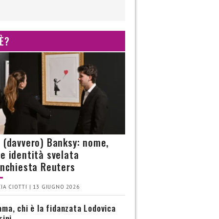
 È?
è (davvero) Banksy: nome,
 e identità svelata
’inchiesta Reuters
IA CIOTTI | 13 GIUGNO 2026
ma, chi è la fidanzata Lodovica
rini