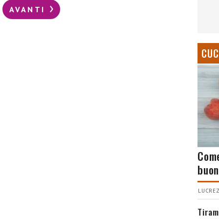
AVANTI
CUC
Come
buon
LUCREZ
Tiram