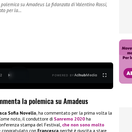
polemica su Amadeus La fidanzata di Valentino Rossi,
ato per la…
Ad
hub
Media
/
2
POWERED BY
ommenta la polemica su Amadeus
sca Sofia Novello
, ha commentato per la prima volta la
 Come noto, il conduttore di
Sanremo 2020
ha
conferenza stampa del Festival,
che non sono molto
è congratulato con
Francesca
perché è riuscita a stare