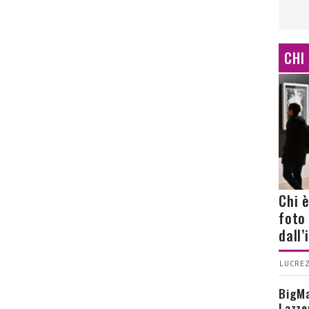
CHI
Chi 
foto
dall
LUCREZ
BigMa
Lazze