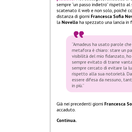
sempre “un passo indietro” rispetto a
scatenato il web e non solo, poiché c
distanza di giorni
Francesca Sofia No
la
Novello
ha spezzato una lancia in 
“Amadeus ha usato parole che m
metafora è chiaro: stare un pa
visibilità del mio fidanzato, h
sempre evitato di trarne vanta
sempre cercato di evitare la lu
rispetto alla sua notorietà. D
essere difesa da nessuno, tanto 
in più.”
Già nei precedenti giorni
Francesca So
accaduto.
Continua.