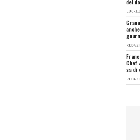
del d
LUCREZ
Grana
anche
gour
REDAZI
Franc
Chef 
sa di
REDAZI