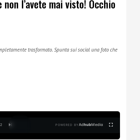
non l’avete mai visto! Occhio
ompletamente trasformato. Spunta sui social una foto che
Ad
hub
Media
/
2
POWERED BY