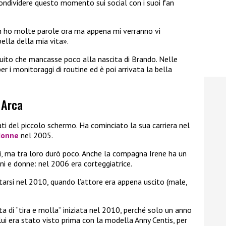
condividere questo momento sui social con i suoi fan
n ho molte parole ora ma appena mi verranno vi
ella della mia vita».
 intuito che mancasse poco alla nascita di Brando. Nelle
 per i monitoraggi di routine ed è poi arrivata la bella
 Arca
ati del piccolo schermo. Ha cominciato la sua carriera nel
donne
nel 2005.
li, ma tra loro durò poco. Anche la compagna Irene ha un
i e donne: nel 2006 era corteggiatrice.
tarsi nel 2010, quando l’attore era appena uscito (male,
tta di “tira e molla” iniziata nel 2010, perché solo un anno
 lui era stato visto prima con la modella Anny Centis, per