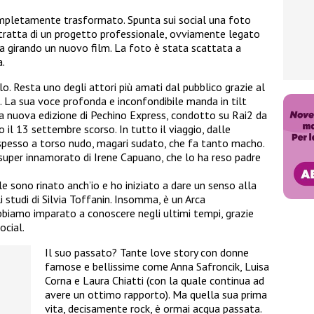
ompletamente trasformato. Spunta sui social una foto
i tratta di un progetto professionale, ovviamente legato
ia girando un nuovo film. La foto è stata scattata a
a.
o. Resta uno degli attori più amati dal pubblico grazie al
,. La sua voce profonda e inconfondibile manda in tilt
lla nuova edizione di Pechino Express, condotto su Rai2 da
 il 13 settembre scorso. In tutto il viaggio, dalle
 spesso a torso nudo, magari sudato, che fa tanto macho.
 super innamorato di Irene Capuano, che lo ha reso padre
e sono rinato anch’io e ho iniziato a dare un senso alla
studi di Silvia Toffanin. Insomma, è un Arca
biamo imparato a conoscere negli ultimi tempi, grazie
ocial.
Il suo passato? Tante love story con donne
famose e bellissime come Anna Safroncik, Luisa
Corna e Laura Chiatti (con la quale continua ad
avere un ottimo rapporto). Ma quella sua prima
vita, decisamente rock, è ormai acqua passata.