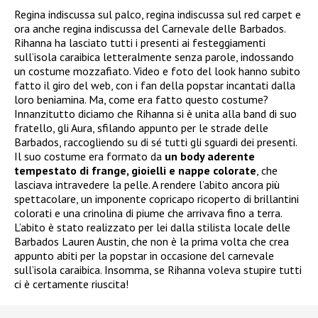
Regina indiscussa sul palco, regina indiscussa sul red carpet e
ora anche regina indiscussa del Carnevale delle Barbados.
Rihanna ha lasciato tutti i presenti ai festeggiamenti
sull’isola caraibica letteralmente senza parole, indossando
un costume mozzafiato. Video e foto del look hanno subito
fatto il giro del web, con i fan della popstar incantati dalla
loro beniamina. Ma, come era fatto questo costume?
Innanzitutto diciamo che Rihanna si è unita alla band di suo
fratello, gli Aura, sfilando appunto per le strade delle
Barbados, raccogliendo su di sé tutti gli sguardi dei presenti.
Il suo costume era formato da
un body aderente
tempestato di frange, gioielli e nappe colorate
, che
lasciava intravedere la pelle. A rendere l’abito ancora più
spettacolare, un imponente copricapo ricoperto di brillantini
colorati e una crinolina di piume che arrivava fino a terra.
L’abito è stato realizzato per lei dalla stilista locale delle
Barbados Lauren Austin, che non è la prima volta che crea
appunto abiti per la popstar in occasione del carnevale
sull’isola caraibica. Insomma, se Rihanna voleva stupire tutti
ci è certamente riuscita!