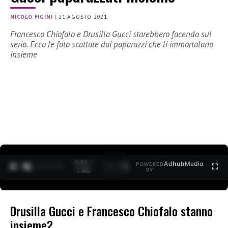
NICOLÒ FIGINI
|
21 AGOSTO 2021
Francesco Chiofalo e Drusilla Gucci starebbero facendo sul
serio. Ecco le foto scattate dai paparazzi che li immortalano
insieme
0:07 /
Ad
hub
Media
POWERED
1
/
2
1:40
BY
Drusilla Gucci e Francesco Chiofalo stanno
insieme?