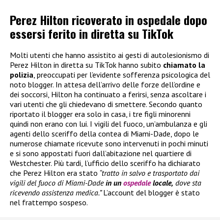
Perez Hilton ricoverato in ospedale dopo
essersi ferito in diretta su TikTok
Molti utenti che hanno assistito ai gesti di autolesionismo di
Perez Hilton in diretta su TikTok hanno subito
chiamato la
polizia
, preoccupati per l’evidente sofferenza psicologica del
noto blogger. In attesa dell’arrivo delle forze dell’ordine e
dei soccorsi, Hilton ha continuato a ferirsi, senza ascoltare i
vari utenti che gli chiedevano di smettere. Secondo quanto
riportato il blogger era solo in casa, i tre figli minorenni
quindi non erano con lui. I vigili del fuoco, un’ambulanza e gli
agenti dello sceriffo della contea di Miami-Dade, dopo le
numerose chiamate ricevute sono intervenuti in pochi minuti
e si sono appostati fuori dall’abitazione nel quartiere di
Westchester. Più tardi, l’ufficio dello sceriffo ha dichiarato
che Perez Hilton era stato
“tratto in salvo e trasportato dai
vigili del fuoco di Miami-Dade
in un
ospedale
locale,
dove sta
ricevendo assistenza medica.”
L’account del blogger è stato
nel frattempo sospeso.