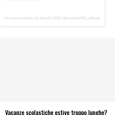
Un post condiviso da Novella 2000 (@novella2000_official)
Vacanze scolastiche estive troppo lunghe?