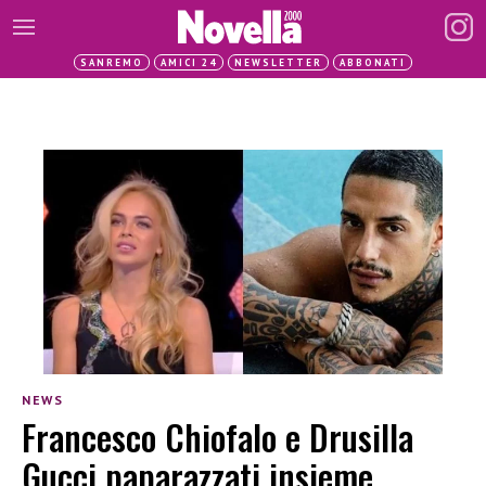
SANREMO
AMICI 24
NEWSLETTER
ABBONATI
NEWS
Francesco Chiofalo e Drusilla
Gucci paparazzati insieme