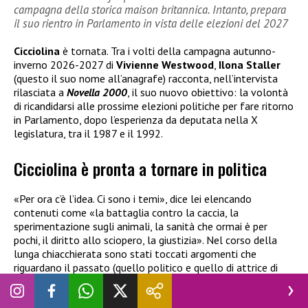
campagna della storica maison britannica. Intanto, prepara
il suo rientro in Parlamento in vista delle elezioni del 2027
Cicciolina
è tornata. Tra i volti della campagna autunno-
inverno 2026-2027 di
Vivienne Westwood
,
Ilona Staller
(questo il suo nome all’anagrafe) racconta, nell’intervista
rilasciata a
Novella 2000
, il suo nuovo obiettivo: la volontà
di ricandidarsi alle prossime elezioni politiche per fare ritorno
in Parlamento, dopo l’esperienza da deputata nella X
legislatura, tra il 1987 e il 1992.
Cicciolina è pronta a tornare in politica
«Per ora c’è l’idea. Ci sono i temi», dice lei elencando
contenuti come «la battaglia contro la caccia, la
sperimentazione sugli animali, la sanità che ormai è per
pochi, il diritto allo sciopero, la giustizia». Nel corso della
lunga chiacchierata sono stati toccati argomenti che
riguardano il passato (quello politico e quello di attrice di
film porno), il presente, commentando l’operato di
Giorgia
Meloni
in Italia, e il futuro, partendo proprio dall’impegno