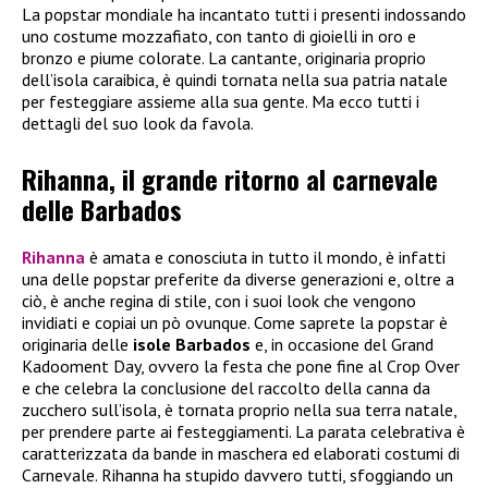
La popstar mondiale ha incantato tutti i presenti indossando
uno costume mozzafiato, con tanto di gioielli in oro e
bronzo e piume colorate. La cantante, originaria proprio
dell’isola caraibica, è quindi tornata nella sua patria natale
per festeggiare assieme alla sua gente. Ma ecco tutti i
dettagli del suo look da favola.
Rihanna, il grande ritorno al carnevale
delle Barbados
Rihanna
è amata e conosciuta in tutto il mondo, è infatti
una delle popstar preferite da diverse generazioni e, oltre a
ciò, è anche regina di stile, con i suoi look che vengono
invidiati e copiai un pò ovunque. Come saprete la popstar è
originaria delle
isole Barbados
e, in occasione del Grand
Kadooment Day, ovvero la festa che pone fine al Crop Over
e che celebra la conclusione del raccolto della canna da
zucchero sull’isola, è tornata proprio nella sua terra natale,
per prendere parte ai festeggiamenti. La parata celebrativa è
caratterizzata da bande in maschera ed elaborati costumi di
Carnevale. Rihanna ha stupido davvero tutti, sfoggiando un