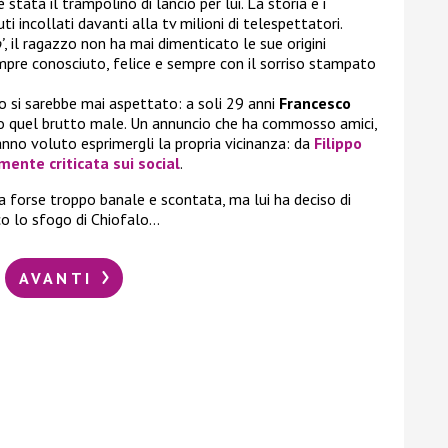
 stata il trampolino di lancio per lui. La storia e i
ti incollati davanti alla tv milioni di telespettatori.
’
, il ragazzo non ha mai dimenticato le sue origini
pre conosciuto, felice e sempre con il sorriso stampato
o si sarebbe mai aspettato: a soli 29 anni
Francesco
o quel brutto male. Un annuncio che ha commosso amici,
anno voluto esprimergli la propria vicinanza: da
Filippo
mente criticata sui social
.
orse troppo banale e scontata, ma lui ha deciso di
cco lo sfogo di Chiofalo…
AVANTI