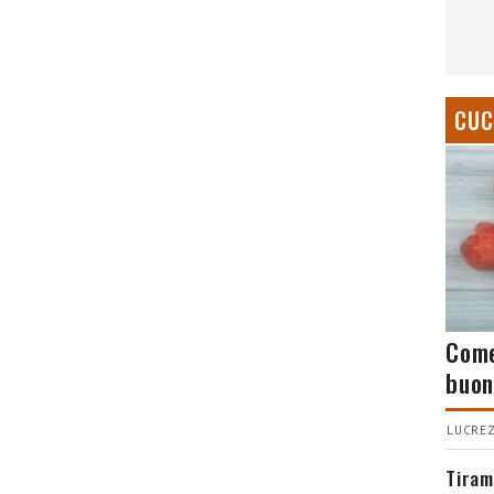
CUC
Come
buon
LUCREZ
Tiram