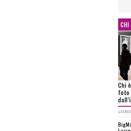
CHI
Chi 
foto
dall
LUCREZ
BigMa
Lazze