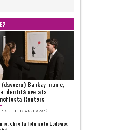
 È?
è (davvero) Banksy: nome,
 e identità svelata
’inchiesta Reuters
IA CIOTTI | 13 GIUGNO 2026
ma, chi è la fidanzata Lodovica
rini