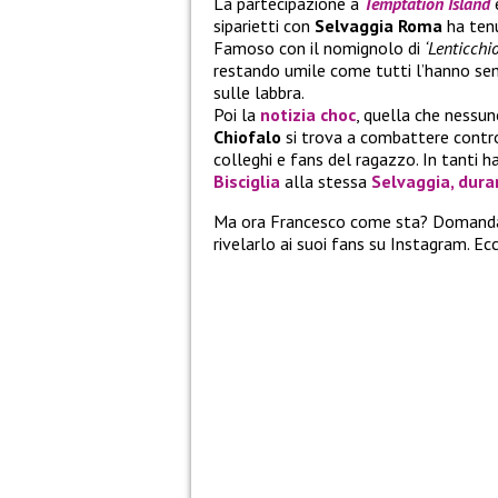
La partecipazione a
Temptation Island
è
siparietti con
Selvaggia Roma
ha tenu
Famoso con il nomignolo di
‘Lenticchio
restando umile come tutti l’hanno sem
sulle labbra.
Poi la
notizia choc
, quella che nessun
Chiofalo
si trova a combattere contr
colleghi e fans del ragazzo. In tanti h
Bisciglia
alla stessa
Selvaggia, dura
Ma ora Francesco come sta? Domanda f
rivelarlo ai suoi fans su Instagram. E