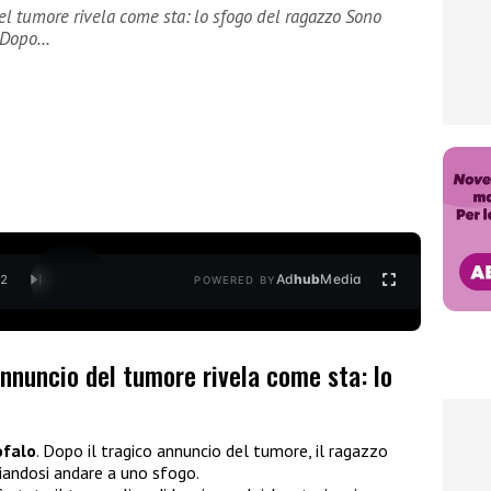
l tumore rivela come sta: lo sfogo del ragazzo Sono
o. Dopo…
Ad
hub
Media
/
2
POWERED BY
nnuncio del tumore rivela come sta: lo
ofalo
. Dopo il tragico annuncio del tumore, il ragazzo
ciandosi andare a uno sfogo.